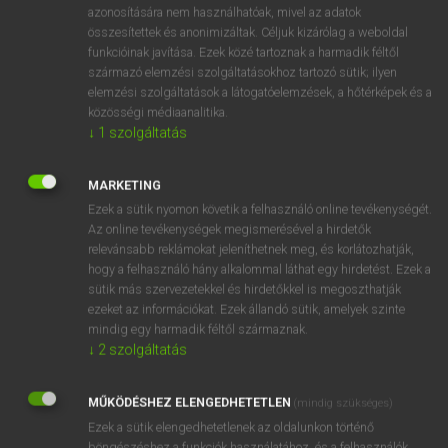
azonosítására nem használhatóak, mivel az adatok
fn
acceptance
elfogadás
összesítettek és anonimizáltak. Céljuk kizárólag a weboldal
funkcióinak javítása. Ezek közé tartoznak a harmadik féltől
beleegyezés
származó elemzési szolgáltatásokhoz tartozó sütik; ilyen
helybenhagyás
elemzési szolgáltatások a látogatóelemzések, a hőtérképek és a
tudomásulvétel
közösségi médiaanalitika.
↓
1
szolgáltatás
⚲ acceptance
keresése szótárainkban
MARKETING
Ezek a sütik nyomon követik a felhasználó online tevékenységét.
Az online tevékenységek megismerésével a hirdetők
relevánsabb reklámokat jeleníthetnek meg, és korlátozhatják,
hogy a felhasználó hány alkalommal láthat egy hirdetést. Ezek a
DÍJMENTES ANGOL SZÓTÁR
sütik más szervezetekkel és hirdetőkkel is megoszthatják
ezeket az információkat. Ezek állandó sütik, amelyek szinte
accentuate
mindig egy harmadik féltől származnak.
↓
2
szolgáltatás
accentuation
accept
MŰKÖDÉSHEZ ELENGEDHETETLEN
(mindig szükséges)
acceptable
Ezek a sütik elengedhetetlenek az oldalunkon történő
böngészéshez,a funkciók használatához, és a felhasználók