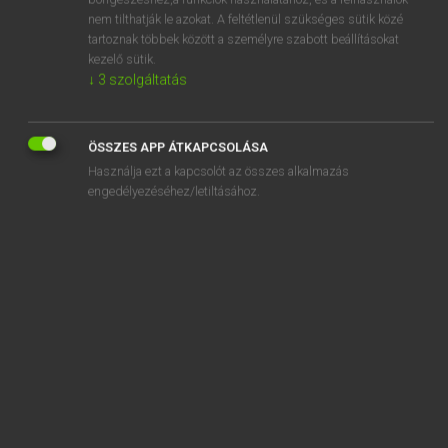
acceptance
nem tilthatják le azokat. A feltétlenül szükséges sütik közé
acceptant
tartoznak többek között a személyre szabott beállításokat
kezelő sütik.
acceptation
↓
3
szolgáltatás
accepted
acceptor
ÖSSZES APP ÁTKAPCSOLÁSA
Használja ezt a kapcsolót az összes alkalmazás
engedélyezéséhez/letiltásához.
SZOTAR.NET APPLIKÁCIÓ
MICROSOFT OFFICE BŐVÍTMÉNY
BEÉPÜLŐ SZÓTÁRMODUL
ONLINE NYELVVIZSGA
EGYÉNI FELHASZNÁLÓKNAK
TANULÓKNAK
OKTATÁSI INTÉZMÉNYEKNEK