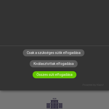
VÁLLALATI MEGOLDÁSOK
SÚGÓ
RÓLUNK
ELÉRHETŐSÉG
SÜTI BEÁLLÍTÁSOK
IRATKOZZ FEL HÍRLEVELÜNKRE!
Csak a szükséges sütik elfogadása
Kiválasztottak elfogadása
Összes süti elfogadása
Powered by Klaro!
LICENCSZERZŐDÉS
ADATVÉDELEM