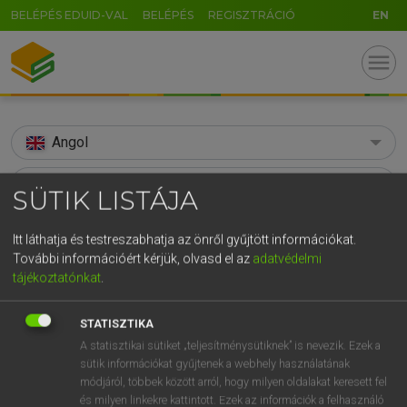
BELÉPÉS EDUID-VAL
BELÉPÉS
REGISZTRÁCIÓ
EN
menu
Angol
search
SÜTIK LISTÁJA
GR
KERESÉS
Itt láthatja és testreszabhatja az önről gyűjtött információkat.
5
6
7
8
9
ö
ü
ó
További információért kérjük, olvasd el az
adatvédelmi
TALÁLATOK
268 ms (269 db)
tájékoztatónkat
.
r
t
z
u
i
o
p
ő
ú
acceptance
acceptance
g
h
j
k
l
é
á
ű
Ω
STATISZTIKA
Díjmentes angol szótár
Angol−magyar egyetemes nagyszótár
A statisztikai sütiket „teljesítménysütiknek” is nevezik. Ezek a
v
b
n
m
,
.
-
AltGr
sütik információkat gyűjtenek a webhely használatának
módjáról, többek között arról, hogy milyen oldalakat keresett fel
Díjmentes angol szótár
arrow_forward_ios
és milyen linkekre kattintott. Ezek az információk a felhasználó