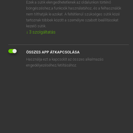
Ezek a sütik elengedhetetlenek az oldalunkon történő
böngészéshez,a funkciók használatához, és a felhasználók
nem tilthatják le azokat. A feltétlenül szükséges sütik közé
Lázár A. Péter, Varga György
tartoznak többek között a személyre szabott beállításokat
ANGOL−MAGYAR EGYETEMES NAGYSZÓTÁR
kezelő sütik.
↓
3
szolgáltatás
Kapcsolódó anyagok
sympathetic ink
ÖSSZES APP ÁTKAPCSOLÁSA
sympathetic nerve
Használja ezt a kapcsolót az összes alkalmazás
sympathize
engedélyezéséhez/letiltásához.
sympathizer
sympathy
symphonic
symphonic poem
symphoniette
symphony