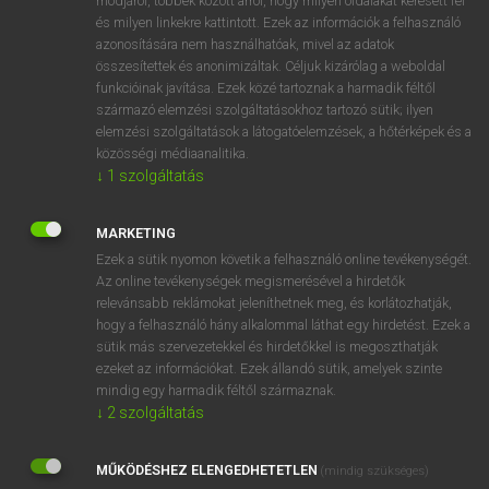
módjáról, többek között arról, hogy milyen oldalakat keresett fel
és milyen linkekre kattintott. Ezek az információk a felhasználó
VAN ELŐFIZETÉSED?
azonosítására nem használhatóak, mivel az adatok
összesítettek és anonimizáltak. Céljuk kizárólag a weboldal
Van előfizetésem a teljes szócikk megtekintéséhez.
funkcióinak javítása. Ezek közé tartoznak a harmadik féltől
származó elemzési szolgáltatásokhoz tartozó sütik; ilyen
BELÉPÉS
elemzési szolgáltatások a látogatóelemzések, a hőtérképek és a
közösségi médiaanalitika.
↓
1
szolgáltatás
MARKETING
Ezek a sütik nyomon követik a felhasználó online tevékenységét.
Az online tevékenységek megismerésével a hirdetők
NINCS ELŐFIZETÉSED?
relevánsabb reklámokat jeleníthetnek meg, és korlátozhatják,
Nincs regisztrációm és előfizetésem. A szótár 2 órás,
hogy a felhasználó hány alkalommal láthat egy hirdetést. Ezek a
díjmentes próbaverziójának elindításához regisztrálok és
sütik más szervezetekkel és hirdetőkkel is megoszthatják
belépek
.
ezeket az információkat. Ezek állandó sütik, amelyek szinte
mindig egy harmadik féltől származnak.
↓
2
szolgáltatás
REGISZTRÁCIÓ
MŰKÖDÉSHEZ ELENGEDHETETLEN
(mindig szükséges)