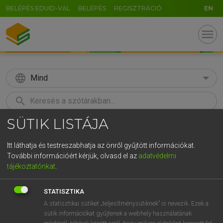
BELÉPÉS EDUID-VAL
BELÉPÉS
REGISZTRÁCIÓ
EN
menu
language
Mind
search
SÜTIK LISTÁJA
GR
KERESÉS
5
6
7
8
9
ö
ü
ó
Itt láthatja és testreszabhatja az önről gyűjtött információkat.
További információért kérjük, olvasd el az
adatvédelmi
r
t
z
u
i
o
p
ő
ú
LÁZÁR A. PÉTER, VARGA GYÖRGY
tájékoztatónkat
.
Angol−magyar egyetemes nagyszótár
g
h
j
k
l
é
á
ű
Ω
STATISZTIKA
v
b
n
m
,
.
-
AltGr
A statisztikai sütiket „teljesítménysütiknek” is nevezik. Ezek a
sütik információkat gyűjtenek a webhely használatának