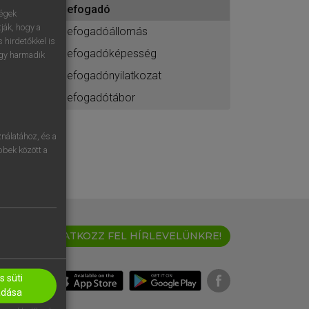
befogadó
ához
ségek
ják, hogy a
befogadóállomás
 hirdetőkkel is
befogadóképesség
egy harmadik
befogadónyilatkozat
befogadótábor
nálatához, és a
öbbek között a
IRATKOZZ FEL HÍRLEVELÜNKRE!
 süti
adása