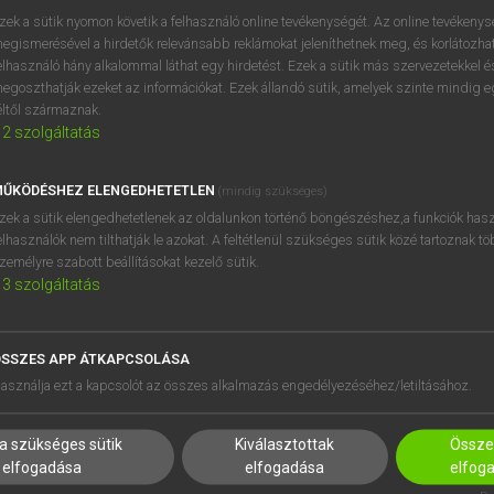
próbaverziójának elindítás
zek a sütik nyomon követik a felhasználó online tevékenységét. Az online tevékeny
BELÉPÉS
regisztrálok és
belépek
.
egismerésével a hirdetők relevánsabb reklámokat jeleníthetnek meg, és korlátozhat
elhasználó hány alkalommal láthat egy hirdetést. Ezek a sütik más szervezetekkel és
egoszthatják ezeket az információkat. Ezek állandó sütik, amelyek szinte mindig 
REGISZTRÁCIÓ
éltől származnak.
2
szolgáltatás
ŰKÖDÉSHEZ ELENGEDHETETLEN
(mindig szükséges)
zek a sütik elengedhetetlenek az oldalunkon történő böngészéshez,a funkciók hasz
elhasználók nem tilthatják le azokat. A feltétlenül szükséges sütik közé tartoznak t
zemélyre szabott beállításokat kezelő sütik.
3
szolgáltatás
SSZES APP ÁTKAPCSOLÁSA
HASZNÁLÓKNAK
SÚGÓ
asználja ezt a kapcsolót az összes alkalmazás engedélyezéséhez/letiltásához.
K
RÓLUNK
NTÉZMÉNYEKNEK
ELÉRHETŐSÉG
a szükséges sütik
Kiválasztottak
Összes
MEGOLDÁSOK
SÜTI BEÁLLÍTÁSOK
elfogadása
elfogadása
elfog