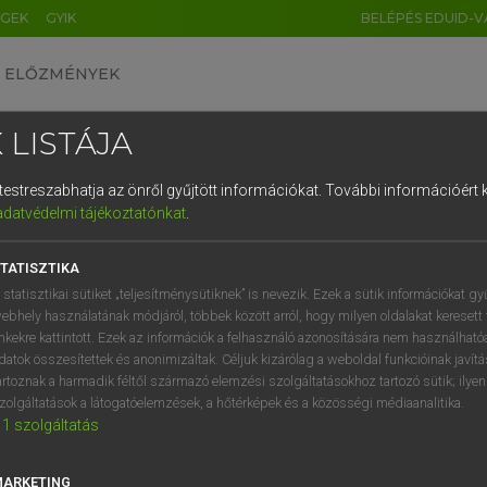
ÉGEK
GYIK
BELÉPÉS EDUID-V
ELŐZMÉNYEK
 LISTÁJA
és testreszabhatja az önről gyűjtött információkat.
További információért k
HU
DE
CN
FR
ES
IT
NL
RU
GR
adatvédelmi tájékoztatónkat
.
 A. PÉTER, VARGA GYÖRGY
1
2
3
4
5
6
7
8
9
yar−angol egyetemes nagyszótár
TATISZTIKA
q
w
e
r
t
z
u
i
 statisztikai sütiket „teljesítménysütiknek” is nevezik. Ezek a sütik információkat gy
ebhely használatának módjáról, többek között arról, hogy milyen oldalakat keresett 
a
s
d
f
g
h
j
k
l
é
inkekre kattintott. Ezek az információk a felhasználó azonosítására nem használható
datok összesítettek és anonimizáltak. Céljuk kizárólag a weboldal funkcióinak javít
í
y
x
c
v
b
n
m
,
.
artoznak a harmadik féltől származó elemzési szolgáltatásokhoz tartozó sütik; ilye
zolgáltatások a látogatóelemzések, a hőtérképek és a közösségi médiaanalitika.
VAN ELŐFIZETÉSED?
NINCS ELŐFIZETÉSED
1
szolgáltatás
előfizetésem a teljes szócikk
Nincs regisztrációm és előfiz
megtekintéséhez.
A szótár 2 órás, díjmente
MARKETING