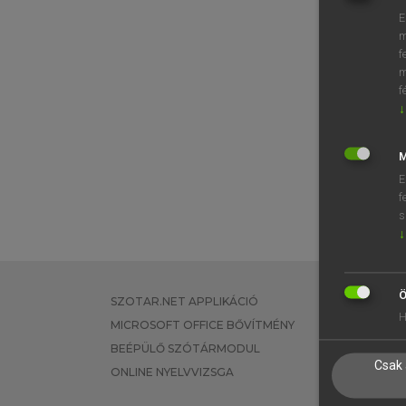
E
m
f
m
f
↓
M
E
f
s
↓
Ö
SZOTAR.NET APPLIKÁCIÓ
EGYÉNI FEL
H
MICROSOFT OFFICE BŐVÍTMÉNY
TANULÓKNA
BEÉPÜLŐ SZÓTÁRMODUL
OKTATÁSI I
Csak 
ONLINE NYELVVIZSGA
VÁLLALATI 