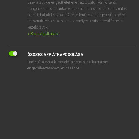
Ezek a sütik elengedhetetlenek az oldalunkon történő
böngészéshez,a funkciók használatához, és a felhasználók
nem tilthatják le azokat. A feltétlenül szükséges sütik közé
Lázár A. Péter, Varga György
tartoznak többek között a személyre szabott beállításokat
ANGOL−MAGYAR EGYETEMES NAGYSZÓTÁR
kezelő sütik.
↓
3
szolgáltatás
Kapcsolódó anyagok
Holy Trinity
ÖSSZES APP ÁTKAPCSOLÁSA
holy war
Használja ezt a kapcsolót az összes alkalmazás
holy water
engedélyezéséhez/letiltásához.
Holy Week
Holy Writ
HOM
homage
hombre
Homburg