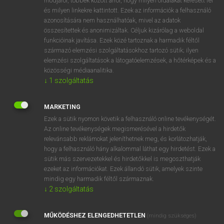
módjáról, többek között arról, hogy milyen oldalakat keresett fel
és milyen linkekre kattintott. Ezek az információk a felhasználó
VAN ELŐFIZETÉSED?
azonosítására nem használhatóak, mivel az adatok
összesítettek és anonimizáltak. Céljuk kizárólag a weboldal
Van előfizetésem a teljes szócikk megtekintéséhez.
funkcióinak javítása. Ezek közé tartoznak a harmadik féltől
származó elemzési szolgáltatásokhoz tartozó sütik; ilyen
BELÉPÉS
elemzési szolgáltatások a látogatóelemzések, a hőtérképek és a
közösségi médiaanalitika.
↓
1
szolgáltatás
MARKETING
Ezek a sütik nyomon követik a felhasználó online tevékenységét.
Az online tevékenységek megismerésével a hirdetők
NINCS ELŐFIZETÉSED?
relevánsabb reklámokat jeleníthetnek meg, és korlátozhatják,
Nincs regisztrációm és előfizetésem. A szótár 2 órás,
hogy a felhasználó hány alkalommal láthat egy hirdetést. Ezek a
díjmentes próbaverziójának elindításához regisztrálok és
sütik más szervezetekkel és hirdetőkkel is megoszthatják
belépek
.
ezeket az információkat. Ezek állandó sütik, amelyek szinte
mindig egy harmadik féltől származnak.
↓
2
szolgáltatás
REGISZTRÁCIÓ
MŰKÖDÉSHEZ ELENGEDHETETLEN
(mindig szükséges)