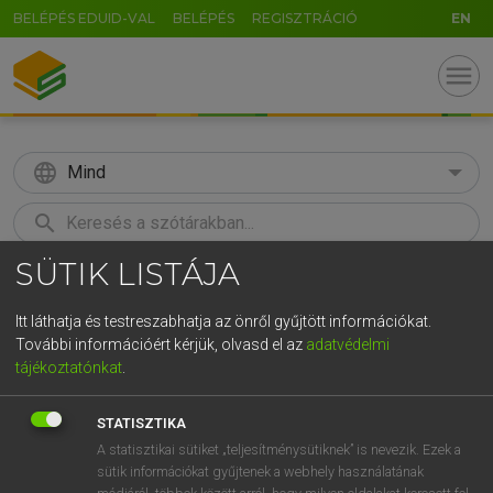
BELÉPÉS EDUID-VAL
BELÉPÉS
REGISZTRÁCIÓ
EN
menu
language
Mind
search
SÜTIK LISTÁJA
GR
KERESÉS
5
6
7
8
9
ö
ü
ó
Itt láthatja és testreszabhatja az önről gyűjtött információkat.
További információért kérjük, olvasd el az
adatvédelmi
r
t
z
u
i
o
p
ő
ú
LÁZÁR A. PÉTER, VARGA GYÖRGY
tájékoztatónkat
.
Angol−magyar egyetemes nagyszótár
g
h
j
k
l
é
á
ű
Ω
STATISZTIKA
v
b
n
m
,
.
-
AltGr
A statisztikai sütiket „teljesítménysütiknek” is nevezik. Ezek a
sütik információkat gyűjtenek a webhely használatának