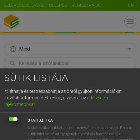
BELÉPÉS EDUID-VAL
BELÉPÉS
REGISZTRÁCIÓ
EN
menu
language
Mind
search
SÜTIK LISTÁJA
GR
KERESÉS
5
6
7
8
9
ö
ü
ó
Itt láthatja és testreszabhatja az önről gyűjtött információkat.
További információért kérjük, olvasd el az
adatvédelmi
r
t
z
u
i
o
p
ő
ú
LÁZÁR A. PÉTER, VARGA GYÖRGY
tájékoztatónkat
.
Angol−magyar egyetemes nagyszótár
g
h
j
k
l
é
á
ű
Ω
STATISZTIKA
v
b
n
m
,
.
-
AltGr
A statisztikai sütiket „teljesítménysütiknek” is nevezik. Ezek a
sütik információkat gyűjtenek a webhely használatának