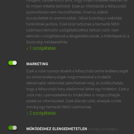
módjáról, többek között arról, hogy milyen oldalakat keresett fel
és milyen linkekre kattintott. Ezek az információk a felhasználó
VAN ELŐFIZETÉSED?
azonosítására nem használhatóak, mivel az adatok
összesítettek és anonimizáltak. Céljuk kizárólag a weboldal
Van előfizetésem a teljes szócikk megtekintéséhez.
funkcióinak javítása. Ezek közé tartoznak a harmadik féltől
származó elemzési szolgáltatásokhoz tartozó sütik; ilyen
BELÉPÉS
elemzési szolgáltatások a látogatóelemzések, a hőtérképek és a
közösségi médiaanalitika.
↓
1
szolgáltatás
MARKETING
Ezek a sütik nyomon követik a felhasználó online tevékenységét.
Az online tevékenységek megismerésével a hirdetők
NINCS ELŐFIZETÉSED?
relevánsabb reklámokat jeleníthetnek meg, és korlátozhatják,
Nincs regisztrációm és előfizetésem. A szótár 2 órás,
hogy a felhasználó hány alkalommal láthat egy hirdetést. Ezek a
díjmentes próbaverziójának elindításához regisztrálok és
sütik más szervezetekkel és hirdetőkkel is megoszthatják
belépek
.
ezeket az információkat. Ezek állandó sütik, amelyek szinte
mindig egy harmadik féltől származnak.
↓
2
szolgáltatás
REGISZTRÁCIÓ
MŰKÖDÉSHEZ ELENGEDHETETLEN
(mindig szükséges)