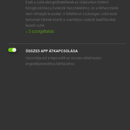
Ezek a sütik elengedhetetlenek az oldalunkon történő
böngészéshez,a funkciók használatához, és a felhasználók
nem tilthatják le azokat. A feltétlenül szükséges sütik közé
Lázár A. Péter, Varga György
tartoznak többek között a személyre szabott beállításokat
ANGOL−MAGYAR EGYETEMES NAGYSZÓTÁR
kezelő sütik.
↓
3
szolgáltatás
Kapcsolódó anyagok
ago
ÖSSZES APP ÁTKAPCSOLÁSA
agog
Használja ezt a kapcsolót az összes alkalmazás
a gogo
engedélyezéséhez/letiltásához.
agonal
agonize
agonized
agonizing
agony
agony aunt