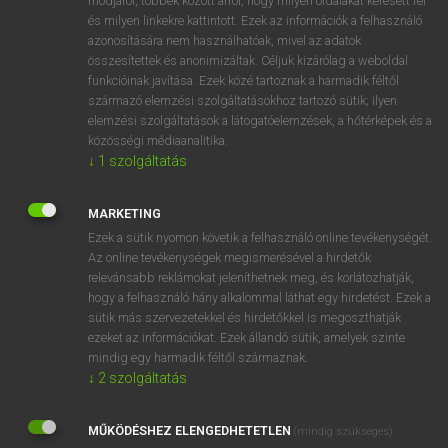
módjáról, többek között arról, hogy milyen oldalakat keresett fel
és milyen linkekre kattintott. Ezek az információk a felhasználó
VAN ELŐFIZETÉSED?
azonosítására nem használhatóak, mivel az adatok
összesítettek és anonimizáltak. Céljuk kizárólag a weboldal
Van előfizetésem a teljes szócikk megtekintéséhez.
funkcióinak javítása. Ezek közé tartoznak a harmadik féltől
származó elemzési szolgáltatásokhoz tartozó sütik; ilyen
BELÉPÉS
elemzési szolgáltatások a látogatóelemzések, a hőtérképek és a
közösségi médiaanalitika.
↓
1
szolgáltatás
MARKETING
Ezek a sütik nyomon követik a felhasználó online tevékenységét.
Az online tevékenységek megismerésével a hirdetők
NINCS ELŐFIZETÉSED?
relevánsabb reklámokat jeleníthetnek meg, és korlátozhatják,
Nincs regisztrációm és előfizetésem. A szótár 2 órás,
hogy a felhasználó hány alkalommal láthat egy hirdetést. Ezek a
díjmentes próbaverziójának elindításához regisztrálok és
sütik más szervezetekkel és hirdetőkkel is megoszthatják
belépek
.
ezeket az információkat. Ezek állandó sütik, amelyek szinte
mindig egy harmadik féltől származnak.
↓
2
szolgáltatás
REGISZTRÁCIÓ
MŰKÖDÉSHEZ ELENGEDHETETLEN
(mindig szükséges)