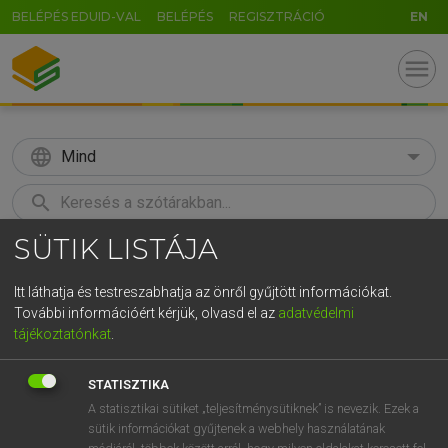
BELÉPÉS EDUID-VAL
BELÉPÉS
REGISZTRÁCIÓ
EN
menu
language
Mind
search
SÜTIK LISTÁJA
GR
KERESÉS
5
6
7
8
9
ö
ü
ó
Itt láthatja és testreszabhatja az önről gyűjtött információkat.
További információért kérjük, olvasd el az
adatvédelmi
r
t
z
u
i
o
p
ő
ú
LÁZÁR A. PÉTER, VARGA GYÖRGY
tájékoztatónkat
.
Magyar−angol egyetemes nagyszótár
g
h
j
k
l
é
á
ű
Ω
STATISZTIKA
v
b
n
m
,
.
-
AltGr
A statisztikai sütiket „teljesítménysütiknek” is nevezik. Ezek a
sütik információkat gyűjtenek a webhely használatának