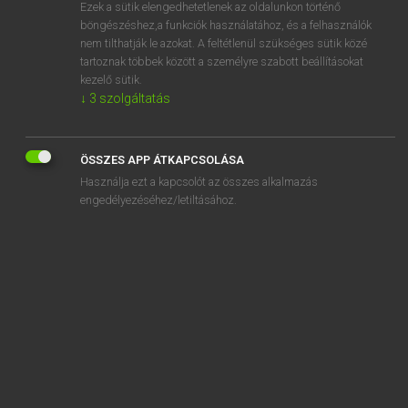
Ezek a sütik elengedhetetlenek az oldalunkon történő
böngészéshez,a funkciók használatához, és a felhasználók
nem tilthatják le azokat. A feltétlenül szükséges sütik közé
Lázár A. Péter, Varga György
tartoznak többek között a személyre szabott beállításokat
MAGYAR−ANGOL EGYETEMES NAGYSZÓTÁR
kezelő sütik.
↓
3
szolgáltatás
Kapcsolódó anyagok
hihetetlen
ÖSSZES APP ÁTKAPCSOLÁSA
hihető
Használja ezt a kapcsolót az összes alkalmazás
hihetőleg
engedélyezéséhez/letiltásához.
híja
híján
hikszosz
hím
Himalája
himalájai