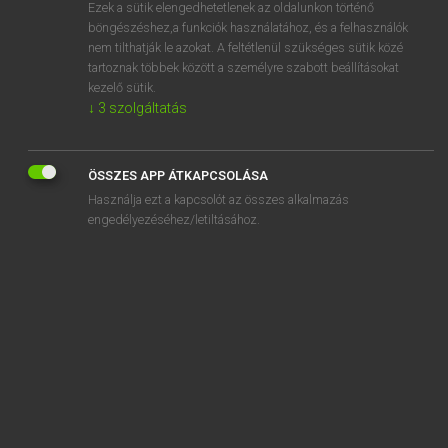
Ezek a sütik elengedhetetlenek az oldalunkon történő
böngészéshez,a funkciók használatához, és a felhasználók
nem tilthatják le azokat. A feltétlenül szükséges sütik közé
Lázár A. Péter, Varga György
tartoznak többek között a személyre szabott beállításokat
ANGOL−MAGYAR EGYETEMES NAGYSZÓTÁR
kezelő sütik.
↓
3
szolgáltatás
Kapcsolódó anyagok
axial
ÖSSZES APP ÁTKAPCSOLÁSA
axilla
Használja ezt a kapcsolót az összes alkalmazás
axillary
engedélyezéséhez/letiltásához.
axiom
axiomatic
axis
Axis Powers
axis weight
axle