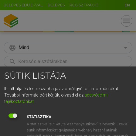
BELÉPÉS EDUID-VAL
BELÉPÉS
REGISZTRÁCIÓ
EN
menu
language
Mind
search
SÜTIK LISTÁJA
GR
KERESÉS
5
6
7
8
9
ö
ü
ó
Itt láthatja és testreszabhatja az önről gyűjtött információkat.
További információért kérjük, olvasd el az
adatvédelmi
r
t
z
u
i
o
p
ő
ú
LÁZÁR A. PÉTER, VARGA GYÖRGY
tájékoztatónkat
.
Angol−magyar egyetemes nagyszótár
g
h
j
k
l
é
á
ű
Ω
STATISZTIKA
v
b
n
m
,
.
-
AltGr
A statisztikai sütiket „teljesítménysütiknek” is nevezik. Ezek a
sütik információkat gyűjtenek a webhely használatának