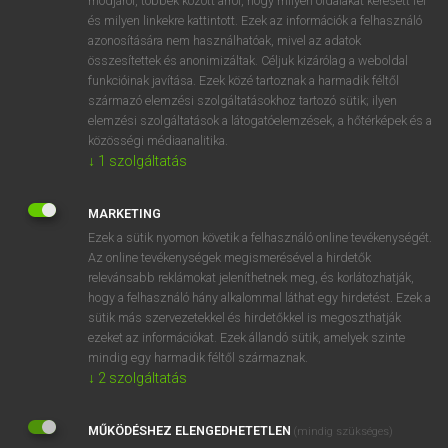
módjáról, többek között arról, hogy milyen oldalakat keresett fel
és milyen linkekre kattintott. Ezek az információk a felhasználó
VAN ELŐFIZETÉSED?
azonosítására nem használhatóak, mivel az adatok
összesítettek és anonimizáltak. Céljuk kizárólag a weboldal
Van előfizetésem a teljes szócikk megtekintéséhez.
funkcióinak javítása. Ezek közé tartoznak a harmadik féltől
származó elemzési szolgáltatásokhoz tartozó sütik; ilyen
BELÉPÉS
elemzési szolgáltatások a látogatóelemzések, a hőtérképek és a
közösségi médiaanalitika.
↓
1
szolgáltatás
MARKETING
Ezek a sütik nyomon követik a felhasználó online tevékenységét.
Az online tevékenységek megismerésével a hirdetők
NINCS ELŐFIZETÉSED?
relevánsabb reklámokat jeleníthetnek meg, és korlátozhatják,
Nincs regisztrációm és előfizetésem. A szótár 2 órás,
hogy a felhasználó hány alkalommal láthat egy hirdetést. Ezek a
díjmentes próbaverziójának elindításához regisztrálok és
sütik más szervezetekkel és hirdetőkkel is megoszthatják
belépek
.
ezeket az információkat. Ezek állandó sütik, amelyek szinte
mindig egy harmadik féltől származnak.
↓
2
szolgáltatás
REGISZTRÁCIÓ
MŰKÖDÉSHEZ ELENGEDHETETLEN
(mindig szükséges)