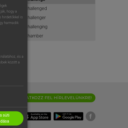
ához
ségek
challenged
ják, hogy a
challenger
 hirdetőkkel is
egy harmadik
challenging
chamber
nálatához, és a
öbbek között a
IRATKOZZ FEL HÍRLEVELÜNKRE!
 süti
adása