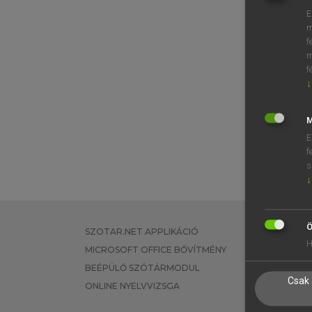
E
m
f
m
f
↓
M
E
f
s
↓
Ö
SZOTAR.NET APPLIKÁCIÓ
EGYÉNI FEL
H
MICROSOFT OFFICE BŐVÍTMÉNY
TANULÓKNA
BEÉPÜLŐ SZÓTÁRMODUL
OKTATÁSI I
Csak 
ONLINE NYELVVIZSGA
VÁLLALATI 