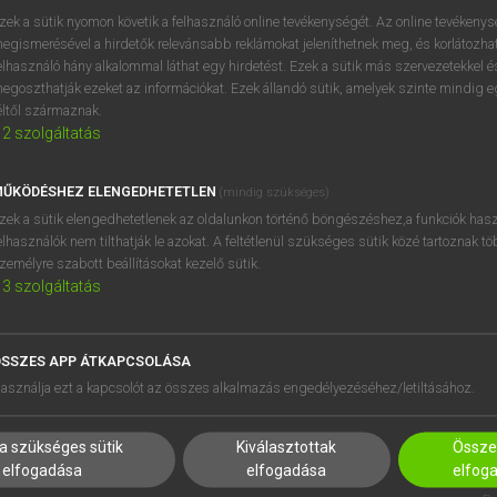
próbaverziójának elindítás
zek a sütik nyomon követik a felhasználó online tevékenységét. Az online tevékeny
BELÉPÉS
regisztrálok és
belépek
.
egismerésével a hirdetők relevánsabb reklámokat jeleníthetnek meg, és korlátozhat
elhasználó hány alkalommal láthat egy hirdetést. Ezek a sütik más szervezetekkel és
egoszthatják ezeket az információkat. Ezek állandó sütik, amelyek szinte mindig 
REGISZTRÁCIÓ
éltől származnak.
2
szolgáltatás
ŰKÖDÉSHEZ ELENGEDHETETLEN
(mindig szükséges)
zek a sütik elengedhetetlenek az oldalunkon történő böngészéshez,a funkciók hasz
elhasználók nem tilthatják le azokat. A feltétlenül szükséges sütik közé tartoznak t
zemélyre szabott beállításokat kezelő sütik.
3
szolgáltatás
SSZES APP ÁTKAPCSOLÁSA
HASZNÁLÓKNAK
SÚGÓ
asználja ezt a kapcsolót az összes alkalmazás engedélyezéséhez/letiltásához.
K
RÓLUNK
NTÉZMÉNYEKNEK
ELÉRHETŐSÉG
a szükséges sütik
Kiválasztottak
Összes
MEGOLDÁSOK
SÜTI BEÁLLÍTÁSOK
elfogadása
elfogadása
elfog