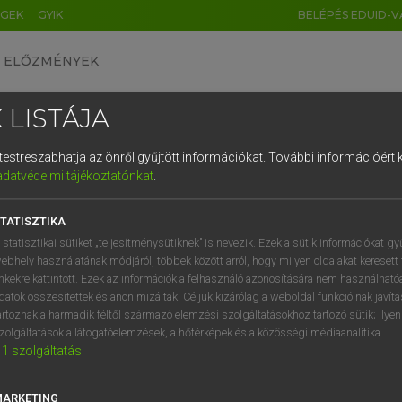
ÉGEK
GYIK
BELÉPÉS EDUID-V
ELŐZMÉNYEK
 LISTÁJA
és testreszabhatja az önről gyűjtött információkat.
További információért k
HU
DE
CN
FR
ES
IT
NL
RU
GR
adatvédelmi tájékoztatónkat
.
Y TAMÁS
1
2
3
4
5
6
7
8
9
l−magyar szótár
TATISZTIKA
q
w
e
r
t
z
u
i
 statisztikai sütiket „teljesítménysütiknek” is nevezik. Ezek a sütik információkat gy
ebhely használatának módjáról, többek között arról, hogy milyen oldalakat keresett 
a
s
d
f
g
h
j
k
l
é
inkekre kattintott. Ezek az információk a felhasználó azonosítására nem használható
datok összesítettek és anonimizáltak. Céljuk kizárólag a weboldal funkcióinak javít
í
y
x
c
v
b
n
m
,
.
artoznak a harmadik féltől származó elemzési szolgáltatásokhoz tartozó sütik; ilye
zolgáltatások a látogatóelemzések, a hőtérképek és a közösségi médiaanalitika.
VAN ELŐFIZETÉSED?
NINCS ELŐFIZETÉSED
1
szolgáltatás
előfizetésem a teljes szócikk
Nincs regisztrációm és előfiz
megtekintéséhez.
A szótár 2 órás, díjmente
MARKETING