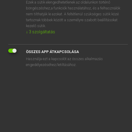
Ezek a sütik elengedhetetlenek az oldalunkon történő
böngészéshez,a funkciók használatához, és a felhasználók
nem tilthatják le azokat. A feltétlenül szükséges sütik közé
Magay Tamás
tartoznak többek között a személyre szabott beállításokat
MAGYAR−ANGOL SZÓTÁR
kezelő sütik.
↓
3
szolgáltatás
Kapcsolódó anyagok
vesezsugorodás
ÖSSZES APP ÁTKAPCSOLÁSA
vésnök
Használja ezt a kapcsolót az összes alkalmazás
véső
engedélyezéséhez/letiltásához.
vésődik
vesz
vész
vészcsap
vészcsengő
veszedelem