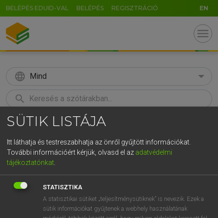
BELÉPÉS EDUID-VAL
BELÉPÉS
REGISZTRÁCIÓ
EN
menu
language
Mind
search
SÜTIK LISTÁJA
GR
KERESÉS
5
6
7
8
9
ö
ü
ó
Itt láthatja és testreszabhatja az önről gyűjtött információkat.
További információért kérjük, olvasd el az
adatvédelmi
r
t
z
u
i
o
p
ő
ú
MAGAY TAMÁS
tájékoztatónkat
.
Magyar−angol szótár
g
h
j
k
l
é
á
ű
Ω
STATISZTIKA
v
b
n
m
,
.
-
AltGr
A statisztikai sütiket „teljesítménysütiknek” is nevezik. Ezek a
sütik információkat gyűjtenek a webhely használatának