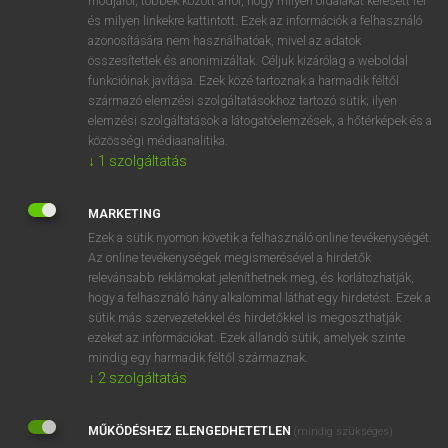
módjáról, többek között arról, hogy milyen oldalakat keresett fel
és milyen linkekre kattintott. Ezek az információk a felhasználó
VAN ELŐFIZETÉSED?
azonosítására nem használhatóak, mivel az adatok
összesítettek és anonimizáltak. Céljuk kizárólag a weboldal
Van előfizetésem a teljes szócikk megtekintéséhez.
funkcióinak javítása. Ezek közé tartoznak a harmadik féltől
származó elemzési szolgáltatásokhoz tartozó sütik; ilyen
BELÉPÉS
elemzési szolgáltatások a látogatóelemzések, a hőtérképek és a
közösségi médiaanalitika.
↓
1
szolgáltatás
MARKETING
Ezek a sütik nyomon követik a felhasználó online tevékenységét.
Az online tevékenységek megismerésével a hirdetők
NINCS ELŐFIZETÉSED?
relevánsabb reklámokat jeleníthetnek meg, és korlátozhatják,
Nincs regisztrációm és előfizetésem. A szótár 2 órás,
hogy a felhasználó hány alkalommal láthat egy hirdetést. Ezek a
díjmentes próbaverziójának elindításához regisztrálok és
sütik más szervezetekkel és hirdetőkkel is megoszthatják
belépek
.
ezeket az információkat. Ezek állandó sütik, amelyek szinte
mindig egy harmadik féltől származnak.
↓
2
szolgáltatás
REGISZTRÁCIÓ
MŰKÖDÉSHEZ ELENGEDHETETLEN
(mindig szükséges)