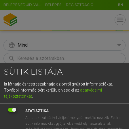
BELÉPÉS EDUID-VAL
BELÉPÉS
REGISZTRÁCIÓ
EN
menu
language
Mind
search
SÜTIK LISTÁJA
GR
KERESÉS
5
6
7
8
9
ö
ü
ó
Itt láthatja és testreszabhatja az önről gyűjtött információkat.
További információért kérjük, olvasd el az
adatvédelmi
r
t
z
u
i
o
p
ő
ú
MAGAY TAMÁS
tájékoztatónkat
.
Magyar−angol szótár
g
h
j
k
l
é
á
ű
Ω
STATISZTIKA
v
b
n
m
,
.
-
AltGr
A statisztikai sütiket „teljesítménysütiknek” is nevezik. Ezek a
sütik információkat gyűjtenek a webhely használatának