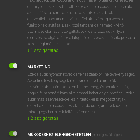
módjáról, többek között arról, hogy milyen oldalakat keresett fel
és milyen linkekre kattintott. Ezek az információk a felhasználó
VAN ELŐFIZETÉSED?
azonosítására nem használhatóak, mivel az adatok
összesítettek és anonimizáltak. Céljuk kizárólag a weboldal
Van előfizetésem a teljes szócikk megtekintéséhez.
funkcióinak javítása. Ezek közé tartoznak a harmadik féltől
származó elemzési szolgáltatásokhoz tartozó sütik; ilyen
BELÉPÉS
elemzési szolgáltatások a látogatóelemzések, a hőtérképek és a
közösségi médiaanalitika.
↓
1
szolgáltatás
MARKETING
Ezek a sütik nyomon követik a felhasználó online tevékenységét.
Az online tevékenységek megismerésével a hirdetők
NINCS ELŐFIZETÉSED?
relevánsabb reklámokat jeleníthetnek meg, és korlátozhatják,
Nincs regisztrációm és előfizetésem. A szótár 2 órás,
hogy a felhasználó hány alkalommal láthat egy hirdetést. Ezek a
díjmentes próbaverziójának elindításához regisztrálok és
sütik más szervezetekkel és hirdetőkkel is megoszthatják
belépek
.
ezeket az információkat. Ezek állandó sütik, amelyek szinte
mindig egy harmadik féltől származnak.
↓
2
szolgáltatás
REGISZTRÁCIÓ
MŰKÖDÉSHEZ ELENGEDHETETLEN
(mindig szükséges)