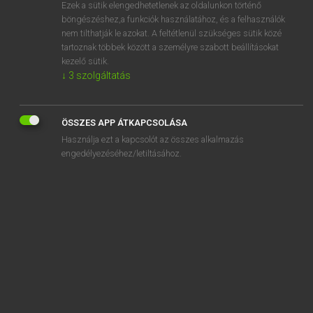
Ezek a sütik elengedhetetlenek az oldalunkon történő
böngészéshez,a funkciók használatához, és a felhasználók
nem tilthatják le azokat. A feltétlenül szükséges sütik közé
Magay Tamás
tartoznak többek között a személyre szabott beállításokat
MAGYAR−ANGOL SZÓTÁR
kezelő sütik.
↓
3
szolgáltatás
Kapcsolódó anyagok
helyszíni
ÖSSZES APP ÁTKAPCSOLÁSA
helyszűke
Használja ezt a kapcsolót az összes alkalmazás
helytáll
engedélyezéséhez/letiltásához.
helytállás
helytálló
helytállóság
helytartó
helytelen
helytelenít