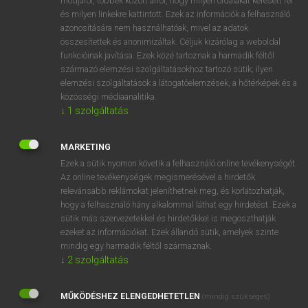
módjáról, többek között arról, hogy milyen oldalakat keresett fel
és milyen linkekre kattintott. Ezek az információk a felhasználó
VAN ELŐFIZETÉSED?
azonosítására nem használhatóak, mivel az adatok
összesítettek és anonimizáltak. Céljuk kizárólag a weboldal
Van előfizetésem a teljes szócikk megtekintéséhez.
funkcióinak javítása. Ezek közé tartoznak a harmadik féltől
származó elemzési szolgáltatásokhoz tartozó sütik; ilyen
BELÉPÉS
elemzési szolgáltatások a látogatóelemzések, a hőtérképek és a
közösségi médiaanalitika.
↓
1
szolgáltatás
MARKETING
Ezek a sütik nyomon követik a felhasználó online tevékenységét.
Az online tevékenységek megismerésével a hirdetők
NINCS ELŐFIZETÉSED?
relevánsabb reklámokat jeleníthetnek meg, és korlátozhatják,
Nincs regisztrációm és előfizetésem. A szótár 2 órás,
hogy a felhasználó hány alkalommal láthat egy hirdetést. Ezek a
díjmentes próbaverziójának elindításához regisztrálok és
sütik más szervezetekkel és hirdetőkkel is megoszthatják
belépek
.
ezeket az információkat. Ezek állandó sütik, amelyek szinte
mindig egy harmadik féltől származnak.
↓
2
szolgáltatás
REGISZTRÁCIÓ
MŰKÖDÉSHEZ ELENGEDHETETLEN
(mindig szükséges)