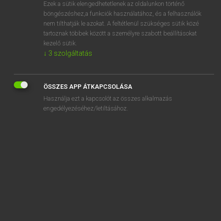
Ezek a sütik elengedhetetlenek az oldalunkon történő
böngészéshez,a funkciók használatához, és a felhasználók
nem tilthatják le azokat. A feltétlenül szükséges sütik közé
Lázár A. Péter, Varga György
tartoznak többek között a személyre szabott beállításokat
MAGYAR−ANGOL EGYETEMES NAGYSZÓTÁR
kezelő sütik.
↓
3
szolgáltatás
Kapcsolódó anyagok
tudománytalan
ÖSSZES APP ÁTKAPCSOLÁSA
tudományterület
Használja ezt a kapcsolót az összes alkalmazás
tudománytörténet
engedélyezéséhez/letiltásához.
tudomás
tudomásulvétel
tudor
Tudor
Tudor-ív
tudós