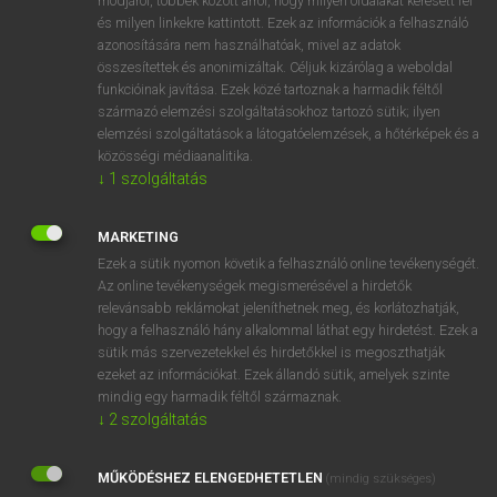
módjáról, többek között arról, hogy milyen oldalakat keresett fel
és milyen linkekre kattintott. Ezek az információk a felhasználó
VAN ELŐFIZETÉSED?
azonosítására nem használhatóak, mivel az adatok
összesítettek és anonimizáltak. Céljuk kizárólag a weboldal
Van előfizetésem a teljes szócikk megtekintéséhez.
funkcióinak javítása. Ezek közé tartoznak a harmadik féltől
származó elemzési szolgáltatásokhoz tartozó sütik; ilyen
BELÉPÉS
elemzési szolgáltatások a látogatóelemzések, a hőtérképek és a
közösségi médiaanalitika.
↓
1
szolgáltatás
MARKETING
Ezek a sütik nyomon követik a felhasználó online tevékenységét.
Az online tevékenységek megismerésével a hirdetők
NINCS ELŐFIZETÉSED?
relevánsabb reklámokat jeleníthetnek meg, és korlátozhatják,
Nincs regisztrációm és előfizetésem. A szótár 2 órás,
hogy a felhasználó hány alkalommal láthat egy hirdetést. Ezek a
díjmentes próbaverziójának elindításához regisztrálok és
sütik más szervezetekkel és hirdetőkkel is megoszthatják
belépek
.
ezeket az információkat. Ezek állandó sütik, amelyek szinte
mindig egy harmadik féltől származnak.
↓
2
szolgáltatás
REGISZTRÁCIÓ
MŰKÖDÉSHEZ ELENGEDHETETLEN
(mindig szükséges)