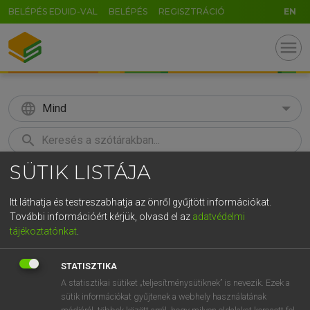
BELÉPÉS EDUID-VAL
BELÉPÉS
REGISZTRÁCIÓ
EN
menu
language
Mind
search
SÜTIK LISTÁJA
GR
KERESÉS
5
6
7
8
9
ö
ü
ó
Itt láthatja és testreszabhatja az önről gyűjtött információkat.
További információért kérjük, olvasd el az
adatvédelmi
r
t
z
u
i
o
p
ő
ú
LÁZÁR A. PÉTER, VARGA GYÖRGY
tájékoztatónkat
.
Magyar−angol egyetemes nagyszótár
g
h
j
k
l
é
á
ű
Ω
STATISZTIKA
v
b
n
m
,
.
-
AltGr
A statisztikai sütiket „teljesítménysütiknek” is nevezik. Ezek a
sütik információkat gyűjtenek a webhely használatának