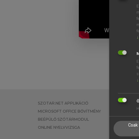
E
m
f
m
f
↓
M
E
f
s
↓
Ö
SZOTAR.NET APPLIKÁCIÓ
EGYÉNI FEL
H
MICROSOFT OFFICE BŐVÍTMÉNY
TANULÓKNA
BEÉPÜLŐ SZÓTÁRMODUL
OKTATÁSI I
Csak 
ONLINE NYELVVIZSGA
VÁLLALATI 