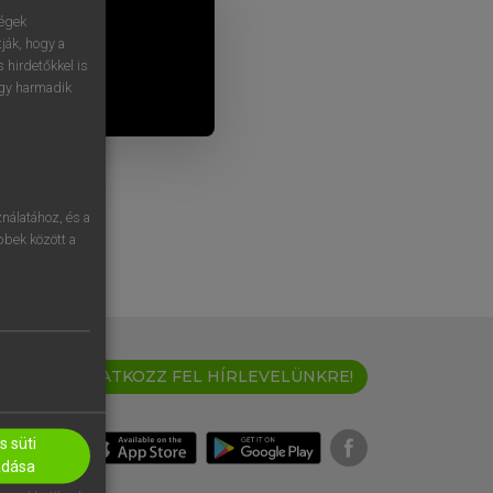
ségek
ják, hogy a
 hirdetőkkel is
egy harmadik
nálatához, és a
öbbek között a
IRATKOZZ FEL HÍRLEVELÜNKRE!
 süti
adása