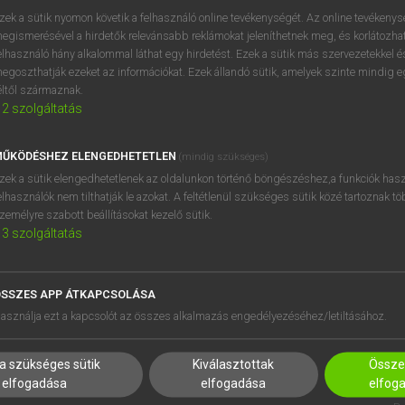
zek a sütik nyomon követik a felhasználó online tevékenységét. Az online tevékeny
egismerésével a hirdetők relevánsabb reklámokat jeleníthetnek meg, és korlátozhat
elhasználó hány alkalommal láthat egy hirdetést. Ezek a sütik más szervezetekkel és
egoszthatják ezeket az információkat. Ezek állandó sütik, amelyek szinte mindig 
éltől származnak.
2
szolgáltatás
ŰKÖDÉSHEZ ELENGEDHETETLEN
(mindig szükséges)
zek a sütik elengedhetetlenek az oldalunkon történő böngészéshez,a funkciók hasz
elhasználók nem tilthatják le azokat. A feltétlenül szükséges sütik közé tartoznak t
zemélyre szabott beállításokat kezelő sütik.
3
szolgáltatás
SSZES APP ÁTKAPCSOLÁSA
HASZNÁLÓKNAK
SÚGÓ
asználja ezt a kapcsolót az összes alkalmazás engedélyezéséhez/letiltásához.
K
RÓLUNK
NTÉZMÉNYEKNEK
ELÉRHETŐSÉG
a szükséges sütik
Kiválasztottak
Összes
MEGOLDÁSOK
SÜTI BEÁLLÍTÁSOK
elfogadása
elfogadása
elfog