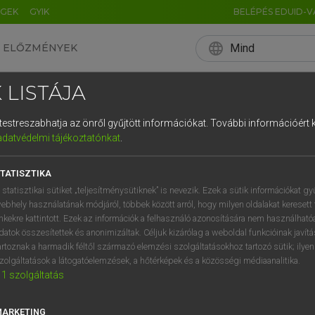
ÉGEK
GYIK
BELÉPÉS EDUID-V
language
Mind
ELŐZMÉNYEK
EN
HU
DE
CN
FR
ES
IT
NL
RU
 LISTÁJA
0
1
2
3
4
OSOFT OFFICE BŐVÍ
és testreszabhatja az önről gyűjtött információkat.
További információért k
q
w
e
adatvédelmi tájékoztatónkat
.
a
s
d
f
ziójú programokon belül is lehet használni (Word, Excel, P
TATISZTIKA
í
y
x
c
nélkül. Nézd meg a videóban, hogyan!
 statisztikai sütiket „teljesítménysütiknek” is nevezik. Ezek a sütik információkat gy
ebhely használatának módjáról, többek között arról, hogy milyen oldalakat keresett 
inkekre kattintott. Ezek az információk a felhasználó azonosítására nem használható
datok összesítettek és anonimizáltak. Céljuk kizárólag a weboldal funkcióinak javít
artoznak a harmadik féltől származó elemzési szolgáltatásokhoz tartozó sütik; ilye
zolgáltatások a látogatóelemzések, a hőtérképek és a közösségi médiaanalitika.
1
szolgáltatás
MARKETING