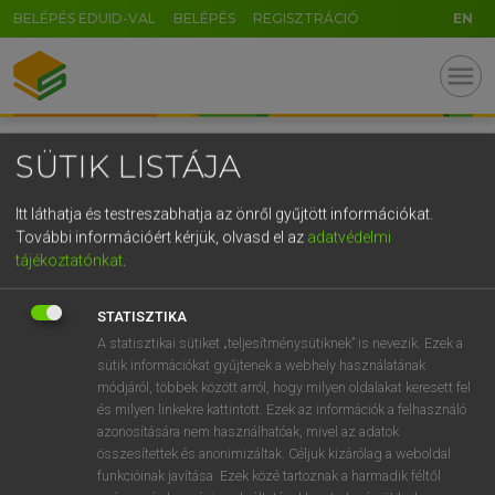
BELÉPÉS EDUID-VAL
BELÉPÉS
REGISZTRÁCIÓ
EN
GR
menu
5
6
7
8
9
ö
ü
ó
r
t
z
u
i
o
p
ő
ú
SÜTIK LISTÁJA
TERMÉKAKTIVÁLÁS
g
h
j
k
l
é
á
ű
Ω
Itt láthatja és testreszabhatja az önről gyűjtött információkat.
v
b
n
m
,
.
-
AltGr
További információért kérjük, olvasd el az
adatvédelmi
Termékaktiváláshoz, kérjük, lépj be!
tájékoztatónkat
.
BELÉPEK
STATISZTIKA
A statisztikai sütiket „teljesítménysütiknek” is nevezik. Ezek a
sütik információkat gyűjtenek a webhely használatának
módjáról, többek között arról, hogy milyen oldalakat keresett fel
és milyen linkekre kattintott. Ezek az információk a felhasználó
azonosítására nem használhatóak, mivel az adatok
összesítettek és anonimizáltak. Céljuk kizárólag a weboldal
funkcióinak javítása. Ezek közé tartoznak a harmadik féltől
SZOTAR.NET APPLIKÁCIÓ