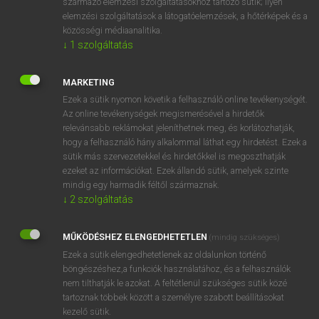
származó elemzési szolgáltatásokhoz tartozó sütik; ilyen
MICROSOFT OFFICE BŐVÍTMÉNY
elemzési szolgáltatások a látogatóelemzések, a hőtérképek és a
közösségi médiaanalitika.
BEÉPÜLŐ SZÓTÁRMODUL
↓
1
szolgáltatás
ONLINE NYELVVIZSGA
MARKETING
EGYÉNI FELHASZNÁLÓKNAK
Ezek a sütik nyomon követik a felhasználó online tevékenységét.
TANULÓKNAK
Az online tevékenységek megismerésével a hirdetők
relevánsabb reklámokat jeleníthetnek meg, és korlátozhatják,
OKTATÁSI INTÉZMÉNYEKNEK
hogy a felhasználó hány alkalommal láthat egy hirdetést. Ezek a
VÁLLALATI MEGOLDÁSOK
sütik más szervezetekkel és hirdetőkkel is megoszthatják
ezeket az információkat. Ezek állandó sütik, amelyek szinte
mindig egy harmadik féltől származnak.
SÚGÓ
↓
2
szolgáltatás
RÓLUNK
ELÉRHETŐSÉG
MŰKÖDÉSHEZ ELENGEDHETETLEN
(mindig szükséges)
SÜTI BEÁLLÍTÁSOK
Ezek a sütik elengedhetetlenek az oldalunkon történő
böngészéshez,a funkciók használatához, és a felhasználók
nem tilthatják le azokat. A feltétlenül szükséges sütik közé
IRATKOZZ FEL HÍRLEVELÜNKRE!
tartoznak többek között a személyre szabott beállításokat
kezelő sütik.