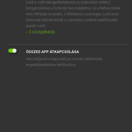
Ezek a sütik elengedhetetlenek az oldalunkon történő
böngészéshez,a funkciók használatához, és a felhasználók
nem tilthatják le azokat. A feltétlenül szükséges sütik közé
Magay Tamás et al.
tartoznak többek között a személyre szabott beállításokat
ANGOL−MAGYAR MŰSZAKI SZÓTÁR
kezelő sütik.
↓
3
szolgáltatás
Kapcsolódó anyagok
acceptable program
ÖSSZES APP ÁTKAPCSOLÁSA
acceptable quality level
Használja ezt a kapcsolót az összes alkalmazás
acceptable strategy
engedélyezéséhez/letiltásához.
acceptable variation
acceptance
acceptance angle
acceptance band
acceptance check-out
acceptance check-out equipment