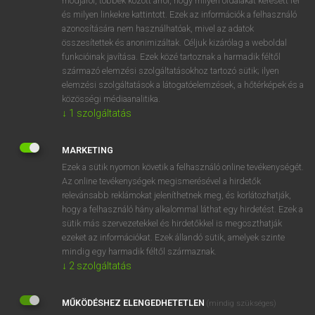
módjáról, többek között arról, hogy milyen oldalakat keresett fel
és milyen linkekre kattintott. Ezek az információk a felhasználó
VAN ELŐFIZETÉSED?
azonosítására nem használhatóak, mivel az adatok
összesítettek és anonimizáltak. Céljuk kizárólag a weboldal
Van előfizetésem a teljes szócikk megtekintéséhez.
funkcióinak javítása. Ezek közé tartoznak a harmadik féltől
származó elemzési szolgáltatásokhoz tartozó sütik; ilyen
BELÉPÉS
elemzési szolgáltatások a látogatóelemzések, a hőtérképek és a
közösségi médiaanalitika.
↓
1
szolgáltatás
MARKETING
Ezek a sütik nyomon követik a felhasználó online tevékenységét.
Az online tevékenységek megismerésével a hirdetők
NINCS ELŐFIZETÉSED?
relevánsabb reklámokat jeleníthetnek meg, és korlátozhatják,
Nincs regisztrációm és előfizetésem. A szótár 2 órás,
hogy a felhasználó hány alkalommal láthat egy hirdetést. Ezek a
díjmentes próbaverziójának elindításához regisztrálok és
sütik más szervezetekkel és hirdetőkkel is megoszthatják
belépek
.
ezeket az információkat. Ezek állandó sütik, amelyek szinte
mindig egy harmadik féltől származnak.
↓
2
szolgáltatás
REGISZTRÁCIÓ
MŰKÖDÉSHEZ ELENGEDHETETLEN
(mindig szükséges)