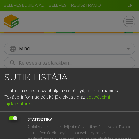
BELÉPÉS EDUID-VAL
BELÉPÉS
REGISZTRÁCIÓ
EN
menu
language
Mind
search
SÜTIK LISTÁJA
GR
KERESÉS
5
6
7
8
9
ö
ü
ó
Itt láthatja és testreszabhatja az önről gyűjtött információkat.
További információért kérjük, olvasd el az
adatvédelmi
r
t
z
u
i
o
p
ő
ú
MAGAY TAMÁS ET AL.
tájékoztatónkat
.
Angol−magyar műszaki szótár
g
h
j
k
l
é
á
ű
Ω
STATISZTIKA
v
b
n
m
,
.
-
AltGr
A statisztikai sütiket „teljesítménysütiknek” is nevezik. Ezek a
sütik információkat gyűjtenek a webhely használatának