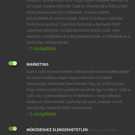
módjáról, többek között arról, hogy milyen oldalakat keresett fel
és milyen linkekre kattintott. Ezek az információk a felhasználó
VAN ELŐFIZETÉSED?
azonosítására nem használhatóak, mivel az adatok
összesítettek és anonimizáltak. Céljuk kizárólag a weboldal
Van előfizetésem a teljes szócikk megtekintéséhez.
funkcióinak javítása. Ezek közé tartoznak a harmadik féltől
származó elemzési szolgáltatásokhoz tartozó sütik; ilyen
BELÉPÉS
elemzési szolgáltatások a látogatóelemzések, a hőtérképek és a
közösségi médiaanalitika.
↓
1
szolgáltatás
MARKETING
Ezek a sütik nyomon követik a felhasználó online tevékenységét.
Az online tevékenységek megismerésével a hirdetők
NINCS ELŐFIZETÉSED?
relevánsabb reklámokat jeleníthetnek meg, és korlátozhatják,
Nincs regisztrációm és előfizetésem. A szótár 2 órás,
hogy a felhasználó hány alkalommal láthat egy hirdetést. Ezek a
díjmentes próbaverziójának elindításához regisztrálok és
sütik más szervezetekkel és hirdetőkkel is megoszthatják
belépek
.
ezeket az információkat. Ezek állandó sütik, amelyek szinte
mindig egy harmadik féltől származnak.
↓
2
szolgáltatás
REGISZTRÁCIÓ
MŰKÖDÉSHEZ ELENGEDHETETLEN
(mindig szükséges)