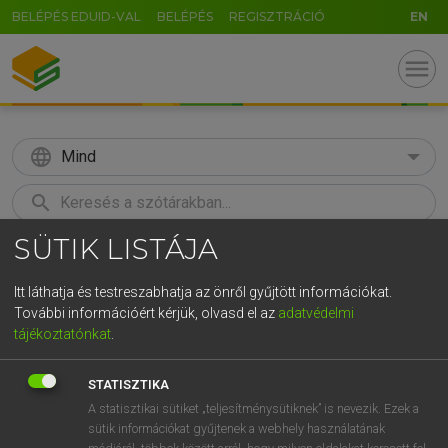
BELÉPÉS EDUID-VAL
BELÉPÉS
REGISZTRÁCIÓ
EN
menu
language
Mind
search
SÜTIK LISTÁJA
GR
KERESÉS
5
6
7
8
9
ö
ü
ó
Itt láthatja és testreszabhatja az önről gyűjtött információkat.
További információért kérjük, olvasd el az
adatvédelmi
r
t
z
u
i
o
p
ő
ú
LÁZÁR A. PÉTER, VARGA GYÖRGY
tájékoztatónkat
.
Magyar−angol egyetemes nagyszótár
g
h
j
k
l
é
á
ű
Ω
STATISZTIKA
v
b
n
m
,
.
-
AltGr
A statisztikai sütiket „teljesítménysütiknek” is nevezik. Ezek a
sütik információkat gyűjtenek a webhely használatának