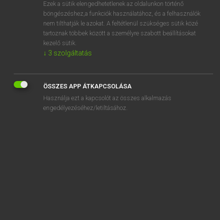
Ezek a sütik elengedhetetlenek az oldalunkon történő
böngészéshez,a funkciók használatához, és a felhasználók
nem tilthatják le azokat. A feltétlenül szükséges sütik közé
Lázár A. Péter, Varga György
tartoznak többek között a személyre szabott beállításokat
MAGYAR−ANGOL EGYETEMES NAGYSZÓTÁR
kezelő sütik.
↓
3
szolgáltatás
Kapcsolódó anyagok
alapegység
ÖSSZES APP ÁTKAPCSOLÁSA
alapelem
Használja ezt a kapcsolót az összes alkalmazás
alap-életszükségletek
engedélyezéséhez/letiltásához.
alapellátás
alapelv
alaperőmű
alapérték
alapértelmezés
alapértelmezett