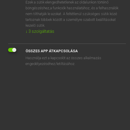
Ezek a sütik elengedhetetlenek az oldalunkon történő
böngészéshez,a funkciók használatához, és a felhasználók
nem tilthatják le azokat. A feltétlenül szükséges sütik közé
Lázár A. Péter, Varga György
tartoznak többek között a személyre szabott beállításokat
MAGYAR−ANGOL EGYETEMES NAGYSZÓTÁR
kezelő sütik.
↓
3
szolgáltatás
Kapcsolódó anyagok
leszámítás
ÖSSZES APP ÁTKAPCSOLÁSA
leszámítol
Használja ezt a kapcsolót az összes alkalmazás
leszámítolási kamatláb
engedélyezéséhez/letiltásához.
leszámítoló
leszámítoló bank
leszámláz
leszámol
leszámolás
leszar