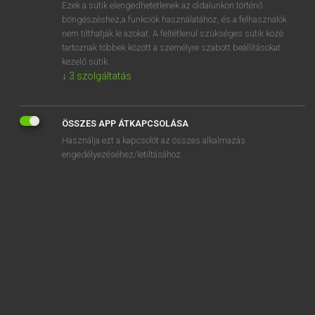
Ezek a sütik elengedhetetlenek az oldalunkon történő
böngészéshez,a funkciók használatához, és a felhasználók
nem tilthatják le azokat. A feltétlenül szükséges sütik közé
Lázár A. Péter, Varga György
tartoznak többek között a személyre szabott beállításokat
MAGYAR−ANGOL EGYETEMES NAGYSZÓTÁR
kezelő sütik.
↓
3
szolgáltatás
Kapcsolódó anyagok
átvérzik
ÖSSZES APP ÁTKAPCSOLÁSA
átvesz
Használja ezt a kapcsolót az összes alkalmazás
átvészel
engedélyezéséhez/letiltásához.
átvet
átvétel
átvétel és kiszállítás
átvételi elismervény
átvételi értesítés
átvételi pont