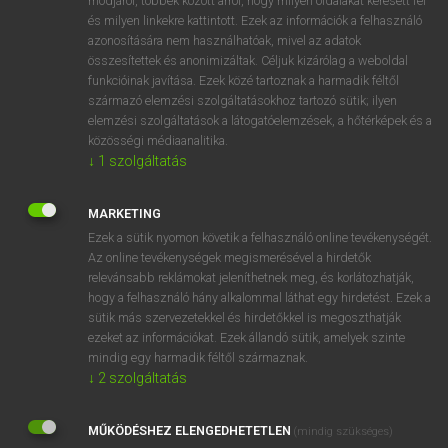
módjáról, többek között arról, hogy milyen oldalakat keresett fel
és milyen linkekre kattintott. Ezek az információk a felhasználó
VAN ELŐFIZETÉSED?
azonosítására nem használhatóak, mivel az adatok
összesítettek és anonimizáltak. Céljuk kizárólag a weboldal
Van előfizetésem a teljes szócikk megtekintéséhez.
funkcióinak javítása. Ezek közé tartoznak a harmadik féltől
származó elemzési szolgáltatásokhoz tartozó sütik; ilyen
BELÉPÉS
elemzési szolgáltatások a látogatóelemzések, a hőtérképek és a
közösségi médiaanalitika.
↓
1
szolgáltatás
MARKETING
Ezek a sütik nyomon követik a felhasználó online tevékenységét.
Az online tevékenységek megismerésével a hirdetők
NINCS ELŐFIZETÉSED?
relevánsabb reklámokat jeleníthetnek meg, és korlátozhatják,
Nincs regisztrációm és előfizetésem. A szótár 2 órás,
hogy a felhasználó hány alkalommal láthat egy hirdetést. Ezek a
díjmentes próbaverziójának elindításához regisztrálok és
sütik más szervezetekkel és hirdetőkkel is megoszthatják
belépek
.
ezeket az információkat. Ezek állandó sütik, amelyek szinte
mindig egy harmadik féltől származnak.
↓
2
szolgáltatás
REGISZTRÁCIÓ
MŰKÖDÉSHEZ ELENGEDHETETLEN
(mindig szükséges)