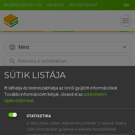
BELÉPÉS EDUID-VAL
BELÉPÉS
REGISZTRÁCIÓ
EN
menu
language
Mind
search
SÜTIK LISTÁJA
GR
KERESÉS
5
6
7
8
9
ö
ü
ó
Itt láthatja és testreszabhatja az önről gyűjtött információkat.
További információért kérjük, olvasd el az
adatvédelmi
r
t
z
u
i
o
p
ő
ú
LÁZÁR A. PÉTER, VARGA GYÖRGY
tájékoztatónkat
.
Magyar−angol egyetemes nagyszótár
g
h
j
k
l
é
á
ű
Ω
STATISZTIKA
v
b
n
m
,
.
-
AltGr
A statisztikai sütiket „teljesítménysütiknek” is nevezik. Ezek a
sütik információkat gyűjtenek a webhely használatának