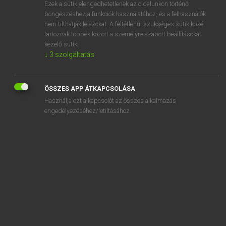
Ezek a sütik elengedhetetlenek az oldalunkon történő
böngészéshez,a funkciók használatához, és a felhasználók
nem tilthatják le azokat. A feltétlenül szükséges sütik közé
Lázár A. Péter, Varga György
tartoznak többek között a személyre szabott beállításokat
MAGYAR−ANGOL EGYETEMES NAGYSZÓTÁR
kezelő sütik.
↓
3
szolgáltatás
Kapcsolódó anyagok
keresgél
ÖSSZES APP ÁTKAPCSOLÁSA
kereshető
Használja ezt a kapcsolót az összes alkalmazás
kereshetőség
engedélyezéséhez/letiltásához.
kereskedelem
kereskedelmi
kereskedés
kereskedik
kereskedő
kereskedőcsalád