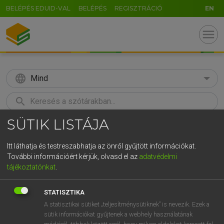
BELÉPÉS EDUID-VAL
BELÉPÉS
REGISZTRÁCIÓ
EN
menu
language
Mind
search
SÜTIK LISTÁJA
GR
KERESÉS
5
6
7
8
9
ö
ü
ó
Itt láthatja és testreszabhatja az önről gyűjtött információkat.
További információért kérjük, olvasd el az
adatvédelmi
r
t
z
u
i
o
p
ő
ú
LÁZÁR A. PÉTER, VARGA GYÖRGY
tájékoztatónkat
.
Magyar−angol egyetemes nagyszótár
g
h
j
k
l
é
á
ű
Ω
STATISZTIKA
v
b
n
m
,
.
-
AltGr
A statisztikai sütiket „teljesítménysütiknek” is nevezik. Ezek a
sütik információkat gyűjtenek a webhely használatának