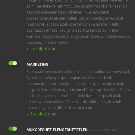
módjáról, többek között arról, hogy milyen oldalakat keresett fel
és milyen linkekre kattintott. Ezek az információk a felhasználó
VAN ELŐFIZETÉSED?
azonosítására nem használhatóak, mivel az adatok
összesítettek és anonimizáltak. Céljuk kizárólag a weboldal
Van előfizetésem a teljes szócikk megtekintéséhez.
funkcióinak javítása. Ezek közé tartoznak a harmadik féltől
származó elemzési szolgáltatásokhoz tartozó sütik; ilyen
BELÉPÉS
elemzési szolgáltatások a látogatóelemzések, a hőtérképek és a
közösségi médiaanalitika.
↓
1
szolgáltatás
MARKETING
Ezek a sütik nyomon követik a felhasználó online tevékenységét.
Az online tevékenységek megismerésével a hirdetők
NINCS ELŐFIZETÉSED?
relevánsabb reklámokat jeleníthetnek meg, és korlátozhatják,
Nincs regisztrációm és előfizetésem. A szótár 2 órás,
hogy a felhasználó hány alkalommal láthat egy hirdetést. Ezek a
díjmentes próbaverziójának elindításához regisztrálok és
sütik más szervezetekkel és hirdetőkkel is megoszthatják
belépek
.
ezeket az információkat. Ezek állandó sütik, amelyek szinte
mindig egy harmadik féltől származnak.
↓
2
szolgáltatás
REGISZTRÁCIÓ
MŰKÖDÉSHEZ ELENGEDHETETLEN
(mindig szükséges)