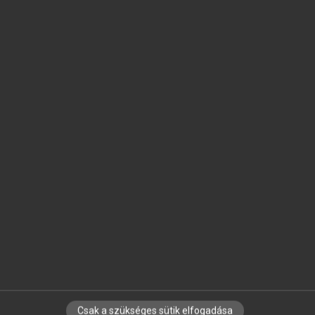
SZOTAR.NET APPLIKÁCIÓ
MICROSOFT OFFICE BŐVÍTMÉNY
BEÉPÜLŐ SZÓTÁRMODUL
ONLINE NYELVVIZSGA
EGYÉNI FELHASZNÁLÓKNAK
TANULÓKNAK
OKTATÁSI INTÉZMÉNYEKNEK
VÁLLALATI MEGOLDÁSOK
SÚGÓ
RÓLUNK
ELÉRHETŐSÉG
SÜTI BEÁLLÍTÁSOK
Csak a szükséges sütik elfogadása