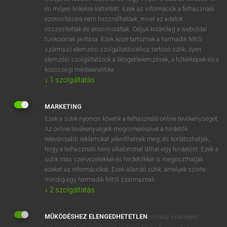
VAN ELŐFIZETÉSED?
és milyen linkekre kattintott. Ezek az információk a felhasználó
azonosítására nem használhatóak, mivel az adatok
Van előfizetésem a teljes szócikk megtekintéséhez.
összesítettek és anonimizáltak. Céljuk kizárólag a weboldal
funkcióinak javítása. Ezek közé tartoznak a harmadik féltől
BELÉPÉS
származó elemzési szolgáltatásokhoz tartozó sütik; ilyen
elemzési szolgáltatások a látogatóelemzések, a hőtérképek és a
közösségi médiaanalitika.
↓
1
szolgáltatás
MARKETING
Ezek a sütik nyomon követik a felhasználó online tevékenységét.
NINCS ELŐFIZETÉSED?
Az online tevékenységek megismerésével a hirdetők
Nincs regisztrációm és előfizetésem. A szótár 2 órás,
relevánsabb reklámokat jeleníthetnek meg, és korlátozhatják,
díjmentes próbaverziójának elindításához regisztrálok és
hogy a felhasználó hány alkalommal láthat egy hirdetést. Ezek a
belépek
.
sütik más szervezetekkel és hirdetőkkel is megoszthatják
ezeket az információkat. Ezek állandó sütik, amelyek szinte
mindig egy harmadik féltől származnak.
REGISZTRÁCIÓ
↓
2
szolgáltatás
MŰKÖDÉSHEZ ELENGEDHETETLEN
(mindig szükséges)