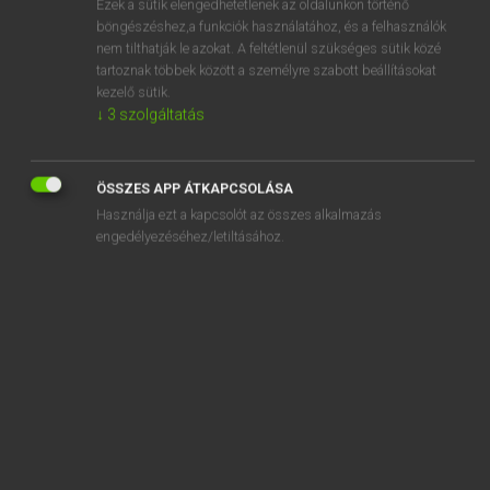
Ezek a sütik elengedhetetlenek az oldalunkon történő
böngészéshez,a funkciók használatához, és a felhasználók
EURÓPAI UNIÓS TERMINOLÓGIAI SZÓTÁR
nem tilthatják le azokat. A feltétlenül szükséges sütik közé
Kapcsolódó anyagok
tartoznak többek között a személyre szabott beállításokat
kezelő sütik.
eye
↓
3
szolgáltatás
eyed sole
eye indexing
ÖSSZES APP ÁTKAPCSOLÁSA
Használja ezt a kapcsolót az összes alkalmazás
eye medicines
engedélyezéséhez/letiltásához.
ez a megegyezés nyitva áll az elfogadásra
EZB-Rat
ezek egyetértése szükséges
ezeknek az intézményeknek hatáskörrel történő
felruházása
ezüst