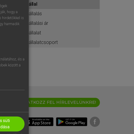
vállal
ához
ségek
ják, hogy a
vállalás
 hirdetőkkel is
vállalási ár
egy harmadik
vállalat
vállalatcsoport
nálatához, és a
öbbek között a
IRATKOZZ FEL HÍRLEVELÜNKRE!
 süti
adása