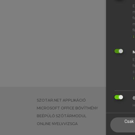
E
m
f
m
f
↓
M
E
f
s
↓
Ö
SZOTAR.NET APPLIKÁCIÓ
EGYÉNI FEL
H
MICROSOFT OFFICE BŐVÍTMÉNY
TANULÓKNA
BEÉPÜLŐ SZÓTÁRMODUL
OKTATÁSI I
Csak 
ONLINE NYELVVIZSGA
VÁLLALATI 