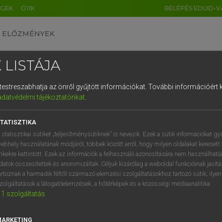
ÉGEK
GYIK
BELÉPÉS EDUID-V
ELŐZMÉNYEK
 LISTÁJA
és testreszabhatja az önről gyűjtött információkat.
További információért k
HU
DE
CN
FR
ES
IT
NL
RU
GR
adatvédelmi tájékoztatónkat
.
 A. PÉTER, VARGA GYÖRGY
1
2
3
4
5
6
7
8
9
yar−angol egyetemes nagyszótár
TATISZTIKA
q
w
e
r
t
z
u
i
 statisztikai sütiket „teljesítménysütiknek” is nevezik. Ezek a sütik információkat gy
ebhely használatának módjáról, többek között arról, hogy milyen oldalakat keresett 
a
s
d
f
g
h
j
k
l
é
inkekre kattintott. Ezek az információk a felhasználó azonosítására nem használható
datok összesítettek és anonimizáltak. Céljuk kizárólag a weboldal funkcióinak javít
í
y
x
c
v
b
n
m
,
.
artoznak a harmadik féltől származó elemzési szolgáltatásokhoz tartozó sütik; ilye
zolgáltatások a látogatóelemzések, a hőtérképek és a közösségi médiaanalitika.
VAN ELŐFIZETÉSED?
NINCS ELŐFIZETÉSED
1
szolgáltatás
előfizetésem a teljes szócikk
Nincs regisztrációm és előfiz
megtekintéséhez.
A szótár 2 órás, díjmente
MARKETING