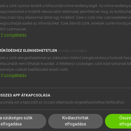
próbaverziójának elindítás
zek a sütik nyomon követik a felhasználó online tevékenységét. Az online tevékeny
BELÉPÉS
regisztrálok és
belépek
.
egismerésével a hirdetők relevánsabb reklámokat jeleníthetnek meg, és korlátozhat
elhasználó hány alkalommal láthat egy hirdetést. Ezek a sütik más szervezetekkel és
egoszthatják ezeket az információkat. Ezek állandó sütik, amelyek szinte mindig 
REGISZTRÁCIÓ
éltől származnak.
2
szolgáltatás
ŰKÖDÉSHEZ ELENGEDHETETLEN
(mindig szükséges)
zek a sütik elengedhetetlenek az oldalunkon történő böngészéshez,a funkciók hasz
elhasználók nem tilthatják le azokat. A feltétlenül szükséges sütik közé tartoznak t
zemélyre szabott beállításokat kezelő sütik.
3
szolgáltatás
SSZES APP ÁTKAPCSOLÁSA
HASZNÁLÓKNAK
SÚGÓ
asználja ezt a kapcsolót az összes alkalmazás engedélyezéséhez/letiltásához.
K
RÓLUNK
NTÉZMÉNYEKNEK
ELÉRHETŐSÉG
a szükséges sütik
Kiválasztottak
Összes
MEGOLDÁSOK
SÜTI BEÁLLÍTÁSOK
elfogadása
elfogadása
elfog