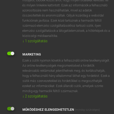
módjáról, többek között arról, hogy milyen oldalakat keresett fel
és milyen linkekre kattintott. Ezek az információk a felhasználó
VAN ELŐFIZETÉSED?
azonosítására nem használhatóak, mivel az adatok
összesítettek és anonimizáltak. Céljuk kizárólag a weboldal
Van előfizetésem a teljes szócikk megtekintéséhez.
funkcióinak javítása. Ezek közé tartoznak a harmadik féltől
származó elemzési szolgáltatásokhoz tartozó sütik; ilyen
BELÉPÉS
elemzési szolgáltatások a látogatóelemzések, a hőtérképek és a
közösségi médiaanalitika.
↓
1
szolgáltatás
MARKETING
Ezek a sütik nyomon követik a felhasználó online tevékenységét.
Az online tevékenységek megismerésével a hirdetők
NINCS ELŐFIZETÉSED?
relevánsabb reklámokat jeleníthetnek meg, és korlátozhatják,
Nincs regisztrációm és előfizetésem. A szótár 2 órás,
hogy a felhasználó hány alkalommal láthat egy hirdetést. Ezek a
díjmentes próbaverziójának elindításához regisztrálok és
sütik más szervezetekkel és hirdetőkkel is megoszthatják
belépek
.
ezeket az információkat. Ezek állandó sütik, amelyek szinte
mindig egy harmadik féltől származnak.
↓
2
szolgáltatás
REGISZTRÁCIÓ
MŰKÖDÉSHEZ ELENGEDHETETLEN
(mindig szükséges)