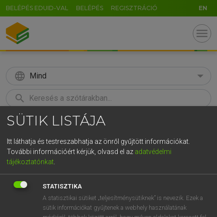
BELÉPÉS EDUID-VAL
BELÉPÉS
REGISZTRÁCIÓ
EN
menu
language
Mind
search
SÜTIK LISTÁJA
U
GR
KERESÉS
5
6
7
8
9
ö
ü
ó
Itt láthatja és testreszabhatja az önről gyűjtött információkat.
További információért kérjük, olvasd el az
adatvédelmi
r
t
z
u
i
o
p
ő
ú
LÁZÁR A. PÉTER, VARGA GYÖRGY
tájékoztatónkat
.
Angol−magyar egyetemes nagyszótár
g
h
j
k
l
é
á
ű
Ω
STATISZTIKA
v
b
n
m
,
.
-
AltGr
A statisztikai sütiket „teljesítménysütiknek” is nevezik. Ezek a
sütik információkat gyűjtenek a webhely használatának