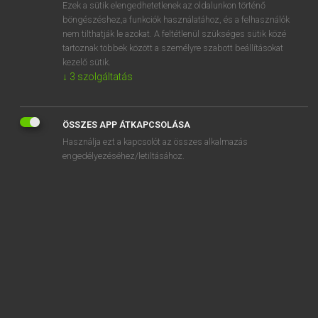
Ezek a sütik elengedhetetlenek az oldalunkon történő
böngészéshez,a funkciók használatához, és a felhasználók
nem tilthatják le azokat. A feltétlenül szükséges sütik közé
Lázár A. Péter, Varga György
tartoznak többek között a személyre szabott beállításokat
ANGOL−MAGYAR EGYETEMES NAGYSZÓTÁR
kezelő sütik.
↓
3
szolgáltatás
Kapcsolódó anyagok
prothrombin
ÖSSZES APP ÁTKAPCSOLÁSA
protist
Használja ezt a kapcsolót az összes alkalmazás
proto-
engedélyezéséhez/letiltásához.
protobiont
protocol
protocol analysis
protocol analyzer
protocol control information
protocol converter