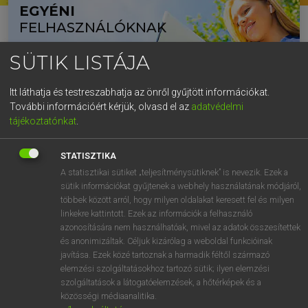
EGYÉNI
v
b
n
m
,
.
-
AltGr
FELHASZNÁLÓKNAK
SÜTIK LISTÁJA
Itt láthatja és testreszabhatja az önről gyűjtött információkat.
További információért kérjük, olvasd el az
adatvédelmi
tájékoztatónkat
.
2 órás próbaverzió minden szótárhoz
Díjmentes és előfizetéses tartalmak
STATISZTIKA
Asztali gépen, tableten vagy mobilapplikációban
A statisztikai sütiket „teljesítménysütiknek” is nevezik. Ezek a
Prediktív listával támogatott keresés
sütik információkat gyűjtenek a webhely használatának módjáról,
többek között arról, hogy milyen oldalakat keresett fel és milyen
linkekre kattintott. Ezek az információk a felhasználó
azonosítására nem használhatóak, mivel az adatok összesítettek
KIPRÓBÁLOM
és anonimizáltak. Céljuk kizárólag a weboldal funkcióinak
javítása. Ezek közé tartoznak a harmadik féltől származó
elemzési szolgáltatásokhoz tartozó sütik; ilyen elemzési
szolgáltatások a látogatóelemzések, a hőtérképek és a
közösségi médiaanalitika.