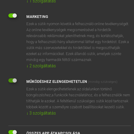
↓
1
szolgáltatás
MARKETING
Ezek a sütik nyomon követik a felhasználó online tevékenységét.
SZÓTÁRAK, SZÓTÁRCSOMAGOK
Az online tevékenységek megismerésével a hirdetők
relevánsabb reklámokat jeleníthetnek meg, és korlátozhatják,
chevron_right
ELŐFIZETÉS
hogy a felhasználó hány alkalommal láthat egy hirdetést. Ezek a
sütik más szervezetekkel és hirdetőkkel is megoszthatják
ezeket az információkat. Ezek állandó sütik, amelyek szinte
mindig egy harmadik féltől származnak.
↓
2
szolgáltatás
MŰKÖDÉSHEZ ELENGEDHETETLEN
(mindig szükséges)
Ezek a sütik elengedhetetlenek az oldalunkon történő
böngészéshez,a funkciók használatához, és a felhasználók nem
tilthatják le azokat. A feltétlenül szükséges sütik közé tartoznak
többek között a személyre szabott beállításokat kezelő sütik.
↓
3
szolgáltatás
ÖSSZES APP ÁTKAPCSOLÁSA