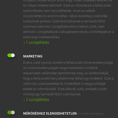
módjáról, többek között arról, hogy milyen oldalakat keresett fel
és milyen linkekre kattintott. Ezek az információk a felhasználó
VAN ELŐFIZETÉSED?
azonosítására nem használhatóak, mivel az adatok
összesítettek és anonimizáltak. Céljuk kizárólag a weboldal
Van előfizetésem a teljes szócikk megtekintéséhez.
funkcióinak javítása. Ezek közé tartoznak a harmadik féltől
származó elemzési szolgáltatásokhoz tartozó sütik; ilyen
BELÉPÉS
elemzési szolgáltatások a látogatóelemzések, a hőtérképek és a
közösségi médiaanalitika.
↓
1
szolgáltatás
MARKETING
Ezek a sütik nyomon követik a felhasználó online tevékenységét.
Az online tevékenységek megismerésével a hirdetők
NINCS ELŐFIZETÉSED?
relevánsabb reklámokat jeleníthetnek meg, és korlátozhatják,
Nincs regisztrációm és előfizetésem. A szótár 2 órás,
hogy a felhasználó hány alkalommal láthat egy hirdetést. Ezek a
díjmentes próbaverziójának elindításához regisztrálok és
sütik más szervezetekkel és hirdetőkkel is megoszthatják
belépek
.
ezeket az információkat. Ezek állandó sütik, amelyek szinte
mindig egy harmadik féltől származnak.
↓
2
szolgáltatás
REGISZTRÁCIÓ
MŰKÖDÉSHEZ ELENGEDHETETLEN
(mindig szükséges)