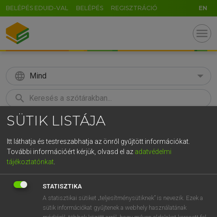
BELÉPÉS EDUID-VAL
BELÉPÉS
REGISZTRÁCIÓ
EN
menu
language
Mind
search
SÜTIK LISTÁJA
GR
KERESÉS
5
6
7
8
9
ö
ü
ó
Itt láthatja és testreszabhatja az önről gyűjtött információkat.
További információért kérjük, olvasd el az
adatvédelmi
r
t
z
u
i
o
p
ő
ú
LÁZÁR A. PÉTER, VARGA GYÖRGY
tájékoztatónkat
.
Magyar−angol egyetemes nagyszótár
g
h
j
k
l
é
á
ű
Ω
STATISZTIKA
v
b
n
m
,
.
-
AltGr
A statisztikai sütiket „teljesítménysütiknek” is nevezik. Ezek a
sütik információkat gyűjtenek a webhely használatának