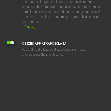
Ezek a sütik elengedhetetlenek az oldalunkon történő
böngészéshez,a funkciók használatához, és a felhasználók
nem tilthatják le azokat. A feltétlenül szükséges sütik közé
Lázár A. Péter, Varga György
tartoznak többek között a személyre szabott beállításokat
MAGYAR−ANGOL EGYETEMES NAGYSZÓTÁR
kezelő sütik.
↓
3
szolgáltatás
Kapcsolódó anyagok
helyszínrajz
ÖSSZES APP ÁTKAPCSOLÁSA
helyszíntérkép
Használja ezt a kapcsolót az összes alkalmazás
helyszűke
engedélyezéséhez/letiltásához.
helytakarékos
helytáll
helytállás
helytálló
helytállóság
helytartó