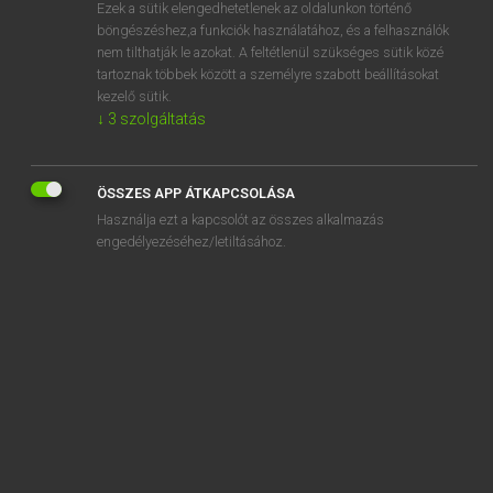
Ezek a sütik elengedhetetlenek az oldalunkon történő
böngészéshez,a funkciók használatához, és a felhasználók
nem tilthatják le azokat. A feltétlenül szükséges sütik közé
Lázár A. Péter, Varga György
tartoznak többek között a személyre szabott beállításokat
ANGOL−MAGYAR EGYETEMES NAGYSZÓTÁR
kezelő sütik.
↓
3
szolgáltatás
Kapcsolódó anyagok
berberry
ÖSSZES APP ÁTKAPCSOLÁSA
berceuse
Használja ezt a kapcsolót az összes alkalmazás
bereave
engedélyezéséhez/letiltásához.
bereaved
bereavement
bereavement benefit
bereavement counselling
bereavement counsellor
bereavement leave