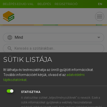
BELÉPÉS EDUID-VAL
BELÉPÉS
REGISZTRÁCIÓ
EN
menu
language
Mind
search
SÜTIK LISTÁJA
GR
KERESÉS
5
6
7
8
9
ö
ü
ó
Itt láthatja és testreszabhatja az önről gyűjtött információkat.
További információért kérjük, olvasd el az
adatvédelmi
r
t
z
u
i
o
p
ő
ú
LÁZÁR A. PÉTER, VARGA GYÖRGY
tájékoztatónkat
.
Angol−magyar egyetemes nagyszótár
g
h
j
k
l
é
á
ű
Ω
STATISZTIKA
v
b
n
m
,
.
-
AltGr
A statisztikai sütiket „teljesítménysütiknek” is nevezik. Ezek a
sütik információkat gyűjtenek a webhely használatának