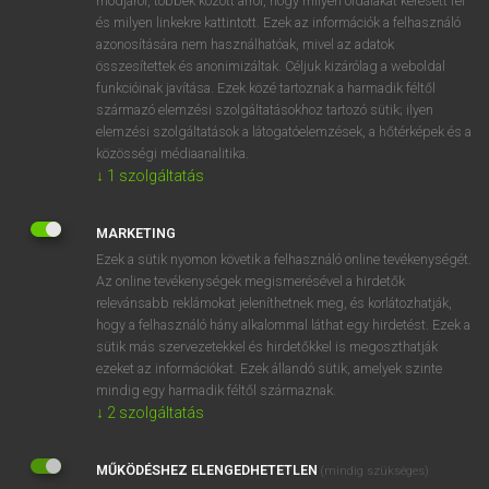
módjáról, többek között arról, hogy milyen oldalakat keresett fel
és milyen linkekre kattintott. Ezek az információk a felhasználó
VAN ELŐFIZETÉSED?
azonosítására nem használhatóak, mivel az adatok
összesítettek és anonimizáltak. Céljuk kizárólag a weboldal
Van előfizetésem a teljes szócikk megtekintéséhez.
funkcióinak javítása. Ezek közé tartoznak a harmadik féltől
származó elemzési szolgáltatásokhoz tartozó sütik; ilyen
BELÉPÉS
elemzési szolgáltatások a látogatóelemzések, a hőtérképek és a
közösségi médiaanalitika.
↓
1
szolgáltatás
MARKETING
Ezek a sütik nyomon követik a felhasználó online tevékenységét.
Az online tevékenységek megismerésével a hirdetők
NINCS ELŐFIZETÉSED?
relevánsabb reklámokat jeleníthetnek meg, és korlátozhatják,
Nincs regisztrációm és előfizetésem. A szótár 2 órás,
hogy a felhasználó hány alkalommal láthat egy hirdetést. Ezek a
díjmentes próbaverziójának elindításához regisztrálok és
sütik más szervezetekkel és hirdetőkkel is megoszthatják
belépek
.
ezeket az információkat. Ezek állandó sütik, amelyek szinte
mindig egy harmadik féltől származnak.
↓
2
szolgáltatás
REGISZTRÁCIÓ
MŰKÖDÉSHEZ ELENGEDHETETLEN
(mindig szükséges)