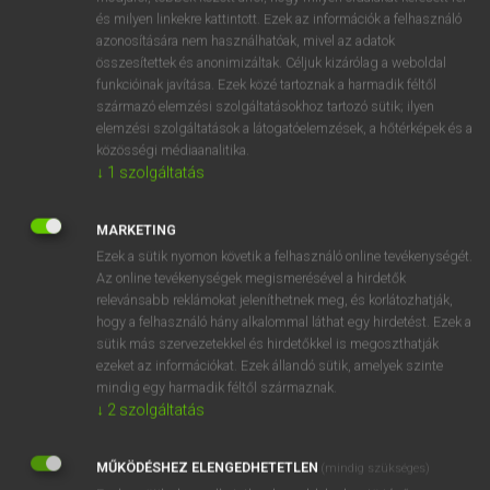
VAN ELŐFIZETÉSED?
és milyen linkekre kattintott. Ezek az információk a felhasználó
azonosítására nem használhatóak, mivel az adatok
Van előfizetésem a teljes szócikk megtekintéséhez.
összesítettek és anonimizáltak. Céljuk kizárólag a weboldal
funkcióinak javítása. Ezek közé tartoznak a harmadik féltől
BELÉPÉS
származó elemzési szolgáltatásokhoz tartozó sütik; ilyen
elemzési szolgáltatások a látogatóelemzések, a hőtérképek és a
közösségi médiaanalitika.
↓
1
szolgáltatás
MARKETING
Ezek a sütik nyomon követik a felhasználó online tevékenységét.
NINCS ELŐFIZETÉSED?
Az online tevékenységek megismerésével a hirdetők
Nincs regisztrációm és előfizetésem. A szótár 2 órás,
relevánsabb reklámokat jeleníthetnek meg, és korlátozhatják,
díjmentes próbaverziójának elindításához regisztrálok és
hogy a felhasználó hány alkalommal láthat egy hirdetést. Ezek a
belépek
.
sütik más szervezetekkel és hirdetőkkel is megoszthatják
ezeket az információkat. Ezek állandó sütik, amelyek szinte
mindig egy harmadik féltől származnak.
REGISZTRÁCIÓ
↓
2
szolgáltatás
MŰKÖDÉSHEZ ELENGEDHETETLEN
(mindig szükséges)