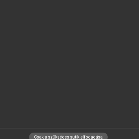
SZOTAR.NET APPLIKÁCIÓ
MICROSOFT OFFICE BŐVÍTMÉNY
BEÉPÜLŐ SZÓTÁRMODUL
ONLINE NYELVVIZSGA
EGYÉNI FELHASZNÁLÓKNAK
TANULÓKNAK
OKTATÁSI INTÉZMÉNYEKNEK
VÁLLALATI MEGOLDÁSOK
SÚGÓ
RÓLUNK
ELÉRHETŐSÉG
SÜTI BEÁLLÍTÁSOK
Csak a szükséges sütik elfogadása