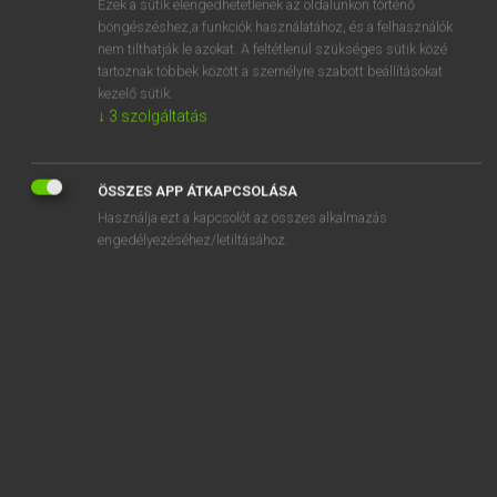
Ezek a sütik elengedhetetlenek az oldalunkon történő
böngészéshez,a funkciók használatához, és a felhasználók
EURÓPAI UNIÓS TERMINOLÓGIAI SZÓTÁR
nem tilthatják le azokat. A feltétlenül szükséges sütik közé
Kapcsolódó anyagok
tartoznak többek között a személyre szabott beállításokat
kezelő sütik.
zeitlich begrenzte oder ortsveränderliche Baustellen
↓
3
szolgáltatás
Zeitmaßstab
Zeitnische
ÖSSZES APP ÁTKAPCSOLÁSA
Használja ezt a kapcsolót az összes alkalmazás
Zeitpunkt, zu dem die einstweilige Anordnung außer Kraft
engedélyezéséhez/letiltásához.
tritt
Zeitpunkt der Annahme der Zollanmeldung
Zeitpunkt der Bekanntmachung
Zeitrang
Zeitreihen
Zeitungen, Bücher und Schreibwaren