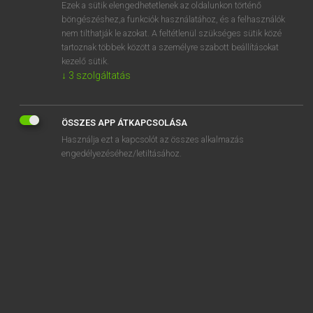
Ezek a sütik elengedhetetlenek az oldalunkon történő
böngészéshez,a funkciók használatához, és a felhasználók
nem tilthatják le azokat. A feltétlenül szükséges sütik közé
Lázár A. Péter, Varga György
tartoznak többek között a személyre szabott beállításokat
MAGYAR−ANGOL EGYETEMES NAGYSZÓTÁR
kezelő sütik.
↓
3
szolgáltatás
Kapcsolódó anyagok
hajladozik
ÖSSZES APP ÁTKAPCSOLÁSA
hajlakk
Használja ezt a kapcsolót az összes alkalmazás
hajlam
engedélyezéséhez/letiltásához.
hajlamos
hajlamosít
hajlamosság
hajlandó
hajlandóság
hajlás