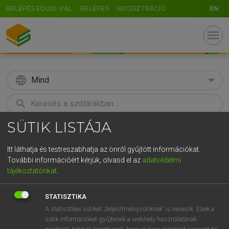
BELÉPÉS EDUID-VAL
BELÉPÉS
REGISZTRÁCIÓ
EN
menu
language
Mind
search
SÜTIK LISTÁJA
GR
KERESÉS
5
6
7
8
9
ö
ü
ó
Itt láthatja és testreszabhatja az önről gyűjtött információkat.
További információért kérjük, olvasd el az
adatvédelmi
r
t
z
u
i
o
p
ő
ú
LÁZÁR A. PÉTER, VARGA GYÖRGY
tájékoztatónkat
.
Magyar−angol egyetemes nagyszótár
g
h
j
k
l
é
á
ű
Ω
STATISZTIKA
v
b
n
m
,
.
-
AltGr
A statisztikai sütiket „teljesítménysütiknek” is nevezik. Ezek a
sütik információkat gyűjtenek a webhely használatának