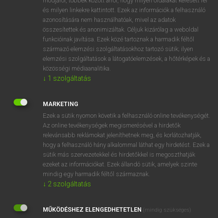
módjáról, többek között arról, hogy milyen oldalakat keresett fel
és milyen linkekre kattintott. Ezek az információk a felhasználó
VAN ELŐFIZETÉSED?
azonosítására nem használhatóak, mivel az adatok
összesítettek és anonimizáltak. Céljuk kizárólag a weboldal
Van előfizetésem a teljes szócikk megtekintéséhez.
funkcióinak javítása. Ezek közé tartoznak a harmadik féltől
származó elemzési szolgáltatásokhoz tartozó sütik; ilyen
BELÉPÉS
elemzési szolgáltatások a látogatóelemzések, a hőtérképek és a
közösségi médiaanalitika.
↓
1
szolgáltatás
MARKETING
Ezek a sütik nyomon követik a felhasználó online tevékenységét.
Az online tevékenységek megismerésével a hirdetők
NINCS ELŐFIZETÉSED?
relevánsabb reklámokat jeleníthetnek meg, és korlátozhatják,
Nincs regisztrációm és előfizetésem. A szótár 2 órás,
hogy a felhasználó hány alkalommal láthat egy hirdetést. Ezek a
díjmentes próbaverziójának elindításához regisztrálok és
sütik más szervezetekkel és hirdetőkkel is megoszthatják
belépek
.
ezeket az információkat. Ezek állandó sütik, amelyek szinte
mindig egy harmadik féltől származnak.
↓
2
szolgáltatás
REGISZTRÁCIÓ
MŰKÖDÉSHEZ ELENGEDHETETLEN
(mindig szükséges)