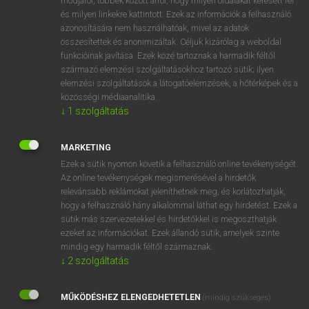
módjáról, többek között arról, hogy milyen oldalakat keresett fel
és milyen linkekre kattintott. Ezek az információk a felhasználó
VAN ELŐFIZETÉSED?
azonosítására nem használhatóak, mivel az adatok
összesítettek és anonimizáltak. Céljuk kizárólag a weboldal
Van előfizetésem a teljes szócikk megtekintéséhez.
funkcióinak javítása. Ezek közé tartoznak a harmadik féltől
származó elemzési szolgáltatásokhoz tartozó sütik; ilyen
BELÉPÉS
elemzési szolgáltatások a látogatóelemzések, a hőtérképek és a
közösségi médiaanalitika.
↓
1
szolgáltatás
MARKETING
Ezek a sütik nyomon követik a felhasználó online tevékenységét.
Az online tevékenységek megismerésével a hirdetők
NINCS ELŐFIZETÉSED?
relevánsabb reklámokat jeleníthetnek meg, és korlátozhatják,
Nincs regisztrációm és előfizetésem. A szótár 2 órás,
hogy a felhasználó hány alkalommal láthat egy hirdetést. Ezek a
díjmentes próbaverziójának elindításához regisztrálok és
sütik más szervezetekkel és hirdetőkkel is megoszthatják
belépek
.
ezeket az információkat. Ezek állandó sütik, amelyek szinte
mindig egy harmadik féltől származnak.
↓
2
szolgáltatás
REGISZTRÁCIÓ
MŰKÖDÉSHEZ ELENGEDHETETLEN
(mindig szükséges)