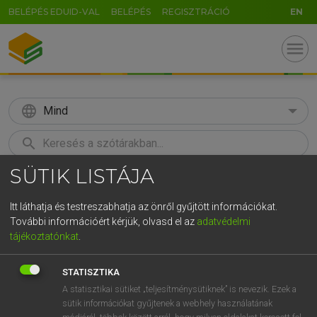
BELÉPÉS EDUID-VAL
BELÉPÉS
REGISZTRÁCIÓ
EN
menu
language
Mind
search
SÜTIK LISTÁJA
GR
KERESÉS
5
6
7
8
9
ö
ü
ó
Itt láthatja és testreszabhatja az önről gyűjtött információkat.
További információért kérjük, olvasd el az
adatvédelmi
r
t
z
u
i
o
p
ő
ú
LÁZÁR A. PÉTER, VARGA GYÖRGY
tájékoztatónkat
.
Magyar−angol egyetemes nagyszótár
g
h
j
k
l
é
á
ű
Ω
STATISZTIKA
v
b
n
m
,
.
-
AltGr
A statisztikai sütiket „teljesítménysütiknek” is nevezik. Ezek a
sütik információkat gyűjtenek a webhely használatának