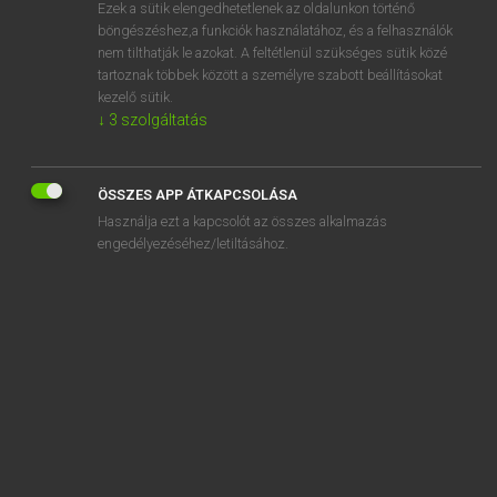
Ezek a sütik elengedhetetlenek az oldalunkon történő
böngészéshez,a funkciók használatához, és a felhasználók
nem tilthatják le azokat. A feltétlenül szükséges sütik közé
Lázár A. Péter, Varga György
tartoznak többek között a személyre szabott beállításokat
MAGYAR−ANGOL EGYETEMES NAGYSZÓTÁR
kezelő sütik.
↓
3
szolgáltatás
Kapcsolódó anyagok
társadalmasítás
ÖSSZES APP ÁTKAPCSOLÁSA
társadalmi
Használja ezt a kapcsolót az összes alkalmazás
társadalmi célú hirdetés
engedélyezéséhez/letiltásához.
társadalmikredit-rendszer
társadalmilag
társadalminem-kutatás
társadalom
társadalomábrázolás
társadalombírálat