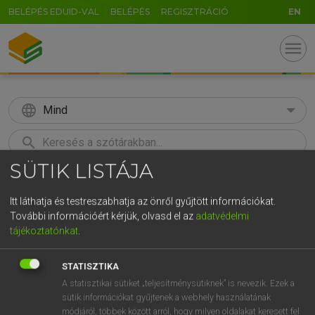
BELÉPÉS EDUID-VAL
BELÉPÉS
REGISZTRÁCIÓ
EN
menu
language
Mind
search
SÜTIK LISTÁJA
GR
KERESÉS
5
6
7
8
9
ö
ü
ó
Itt láthatja és testreszabhatja az önről gyűjtött információkat.
További információért kérjük, olvasd el az
adatvédelmi
r
t
z
u
i
o
p
ő
ú
Európai uniós terminológiai szótár
tájékoztatónkat
.
g
h
j
k
l
é
á
ű
Ω
STATISZTIKA
v
b
n
m
,
.
-
AltGr
A statisztikai sütiket „teljesítménysütiknek” is nevezik. Ezek a
sütik információkat gyűjtenek a webhely használatának
módjáról, többek között arról, hogy milyen oldalakat keresett fel