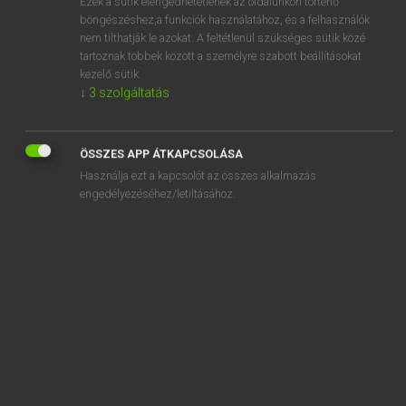
Ezek a sütik elengedhetetlenek az oldalunkon történő
böngészéshez,a funkciók használatához, és a felhasználók
EURÓPAI UNIÓS TERMINOLÓGIAI SZÓTÁR
nem tilthatják le azokat. A feltétlenül szükséges sütik közé
Kapcsolódó anyagok
tartoznak többek között a személyre szabott beállításokat
kezelő sütik.
acceptable previous cargo
↓
3
szolgáltatás
acceptance
acceptance
ÖSSZES APP ÁTKAPCSOLÁSA
Használja ezt a kapcsolót az összes alkalmazás
acceptance coefficient
engedélyezéséhez/letiltásához.
acceptation
acceptation bancaire
acceptation de la déclaration en douane
accepter des instructions
accès à distance