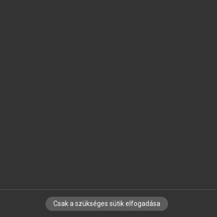
SZOTAR.NET APPLIKÁCIÓ
MICROSOFT OFFICE BŐVÍTMÉNY
BEÉPÜLŐ SZÓTÁRMODUL
ONLINE NYELVVIZSGA
EGYÉNI FELHASZNÁLÓKNAK
TANULÓKNAK
OKTATÁSI INTÉZMÉNYEKNEK
VÁLLALATI MEGOLDÁSOK
SÚGÓ
RÓLUNK
ELÉRHETŐSÉG
SÜTI BEÁLLÍTÁSOK
Csak a szükséges sütik elfogadása
IRATKOZZ FEL HÍRLEVELÜNKRE!