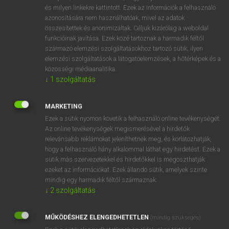
VAN ELŐFIZETÉSED?
és milyen linkekre kattintott. Ezek az információk a felhasználó
azonosítására nem használhatóak, mivel az adatok
Van előfizetésem a teljes szócikk megtekintéséhez.
összesítettek és anonimizáltak. Céljuk kizárólag a weboldal
funkcióinak javítása. Ezek közé tartoznak a harmadik féltől
BELÉPÉS
származó elemzési szolgáltatásokhoz tartozó sütik; ilyen
elemzési szolgáltatások a látogatóelemzések, a hőtérképek és a
közösségi médiaanalitika.
↓
1
szolgáltatás
MARKETING
Ezek a sütik nyomon követik a felhasználó online tevékenységét.
NINCS ELŐFIZETÉSED?
Az online tevékenységek megismerésével a hirdetők
Nincs regisztrációm és előfizetésem. A szótár 2 órás,
relevánsabb reklámokat jeleníthetnek meg, és korlátozhatják,
díjmentes próbaverziójának elindításához regisztrálok és
hogy a felhasználó hány alkalommal láthat egy hirdetést. Ezek a
sütik más szervezetekkel és hirdetőkkel is megoszthatják
belépek
.
ezeket az információkat. Ezek állandó sütik, amelyek szinte
mindig egy harmadik féltől származnak.
REGISZTRÁCIÓ
↓
2
szolgáltatás
MŰKÖDÉSHEZ ELENGEDHETETLEN
(mindig szükséges)