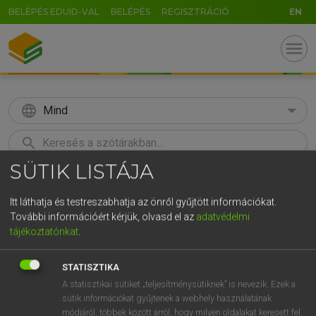
BELÉPÉS EDUID-VAL
BELÉPÉS
REGISZTRÁCIÓ
EN
menu
language
Mind
search
SÜTIK LISTÁJA
GR
KERESÉS
5
6
7
8
9
ö
ü
ó
Itt láthatja és testreszabhatja az önről gyűjtött információkat.
További információért kérjük, olvasd el az
adatvédelmi
r
t
z
u
i
o
p
ő
ú
Európai uniós terminológiai szótár
tájékoztatónkat
.
g
h
j
k
l
é
á
ű
Ω
STATISZTIKA
v
b
n
m
,
.
-
AltGr
A statisztikai sütiket „teljesítménysütiknek” is nevezik. Ezek a
sütik információkat gyűjtenek a webhely használatának
módjáról, többek között arról, hogy milyen oldalakat keresett fel