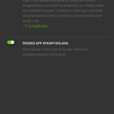
Ezek a sütik elengedhetetlenek az oldalunkon történő
böngészéshez,a funkciók használatához, és a felhasználók
EURÓPAI UNIÓS TERMINOLÓGIAI SZÓTÁR
nem tilthatják le azokat. A feltétlenül szükséges sütik közé
Kapcsolódó anyagok
tartoznak többek között a személyre szabott beállításokat
kezelő sütik.
acceptance
↓
3
szolgáltatás
acceptance coefficient
acceptation
ÖSSZES APP ÁTKAPCSOLÁSA
Használja ezt a kapcsolót az összes alkalmazás
acceptation bancaire
engedélyezéséhez/letiltásához.
acceptation de la déclaration en douane
accepter des instructions
accès à distance
accès à la profession
accès à l’emplois