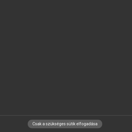
SZOTAR.NET APPLIKÁCIÓ
MICROSOFT OFFICE BŐVÍTMÉNY
BEÉPÜLŐ SZÓTÁRMODUL
ONLINE NYELVVIZSGA
EGYÉNI FELHASZNÁLÓKNAK
TANULÓKNAK
OKTATÁSI INTÉZMÉNYEKNEK
VÁLLALATI MEGOLDÁSOK
SÚGÓ
RÓLUNK
ELÉRHETŐSÉG
SÜTI BEÁLLÍTÁSOK
Csak a szükséges sütik elfogadása
IRATKOZZ FEL HÍRLEVELÜNKRE!