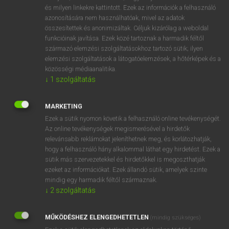
VAN ELŐFIZETÉSED?
és milyen linkekre kattintott. Ezek az információk a felhasználó
azonosítására nem használhatóak, mivel az adatok
Van előfizetésem a teljes szócikk megtekintéséhez.
összesítettek és anonimizáltak. Céljuk kizárólag a weboldal
funkcióinak javítása. Ezek közé tartoznak a harmadik féltől
BELÉPÉS
származó elemzési szolgáltatásokhoz tartozó sütik; ilyen
elemzési szolgáltatások a látogatóelemzések, a hőtérképek és a
közösségi médiaanalitika.
↓
1
szolgáltatás
MARKETING
Ezek a sütik nyomon követik a felhasználó online tevékenységét.
NINCS ELŐFIZETÉSED?
Az online tevékenységek megismerésével a hirdetők
Nincs regisztrációm és előfizetésem. A szótár 2 órás,
relevánsabb reklámokat jeleníthetnek meg, és korlátozhatják,
díjmentes próbaverziójának elindításához regisztrálok és
hogy a felhasználó hány alkalommal láthat egy hirdetést. Ezek a
sütik más szervezetekkel és hirdetőkkel is megoszthatják
belépek
.
ezeket az információkat. Ezek állandó sütik, amelyek szinte
mindig egy harmadik féltől származnak.
REGISZTRÁCIÓ
↓
2
szolgáltatás
MŰKÖDÉSHEZ ELENGEDHETETLEN
(mindig szükséges)