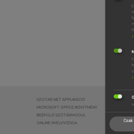
E
m
f
m
f
↓
M
E
f
s
↓
Ö
SZOTAR.NET APPLIKÁCIÓ
EGYÉNI FEL
H
MICROSOFT OFFICE BŐVÍTMÉNY
TANULÓKNA
BEÉPÜLŐ SZÓTÁRMODUL
OKTATÁSI I
Csak 
ONLINE NYELVVIZSGA
VÁLLALATI 