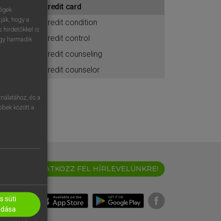
credit card
ához
ségek
ják, hogy a
credit condition
 hirdetőkkel is
credit control
egy harmadik
credit counseling
credit counselor
nálatához, és a
öbbek között a
IRATKOZZ FEL HÍRLEVELÜNKRE!
 süti
adása