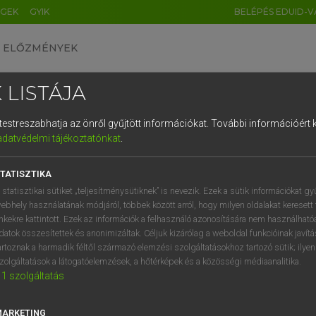
ÉGEK
GYIK
BELÉPÉS EDUID-V
ELŐZMÉNYEK
 LISTÁJA
és testreszabhatja az önről gyűjtött információkat.
További információért k
HU
DE
CN
FR
ES
IT
NL
RU
GR
adatvédelmi tájékoztatónkat
.
 A. PÉTER, VARGA GYÖRGY
1
2
3
4
5
6
7
8
9
ol−magyar egyetemes nagyszótár
TATISZTIKA
q
w
e
r
t
z
u
i
 statisztikai sütiket „teljesítménysütiknek” is nevezik. Ezek a sütik információkat gy
ebhely használatának módjáról, többek között arról, hogy milyen oldalakat keresett 
a
s
d
f
g
h
j
k
l
é
inkekre kattintott. Ezek az információk a felhasználó azonosítására nem használható
datok összesítettek és anonimizáltak. Céljuk kizárólag a weboldal funkcióinak javít
í
y
x
c
v
b
n
m
,
.
artoznak a harmadik féltől származó elemzési szolgáltatásokhoz tartozó sütik; ilye
zolgáltatások a látogatóelemzések, a hőtérképek és a közösségi médiaanalitika.
VAN ELŐFIZETÉSED?
NINCS ELŐFIZETÉSED
1
szolgáltatás
előfizetésem a teljes szócikk
Nincs regisztrációm és előfiz
megtekintéséhez.
A szótár 2 órás, díjmente
MARKETING