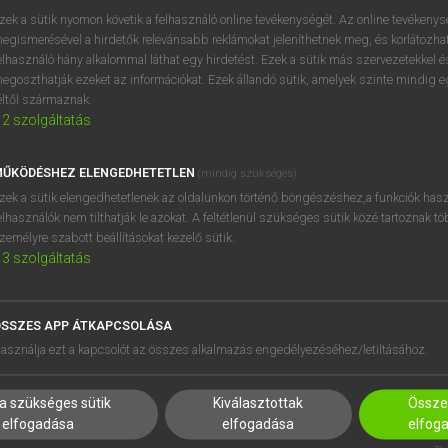
próbaverziójának elindítás
zek a sütik nyomon követik a felhasználó online tevékenységét. Az online tevékeny
BELÉPÉS
regisztrálok és
belépek
.
egismerésével a hirdetők relevánsabb reklámokat jeleníthetnek meg, és korlátozhat
elhasználó hány alkalommal láthat egy hirdetést. Ezek a sütik más szervezetekkel és
egoszthatják ezeket az információkat. Ezek állandó sütik, amelyek szinte mindig 
REGISZTRÁCIÓ
éltől származnak.
2
szolgáltatás
ŰKÖDÉSHEZ ELENGEDHETETLEN
(mindig szükséges)
zek a sütik elengedhetetlenek az oldalunkon történő böngészéshez,a funkciók hasz
elhasználók nem tilthatják le azokat. A feltétlenül szükséges sütik közé tartoznak t
zemélyre szabott beállításokat kezelő sütik.
3
szolgáltatás
SSZES APP ÁTKAPCSOLÁSA
HASZNÁLÓKNAK
SÚGÓ
asználja ezt a kapcsolót az összes alkalmazás engedélyezéséhez/letiltásához.
K
RÓLUNK
NTÉZMÉNYEKNEK
ELÉRHETŐSÉG
a szükséges sütik
Kiválasztottak
Összes
MEGOLDÁSOK
SÜTI BEÁLLÍTÁSOK
elfogadása
elfogadása
elfog