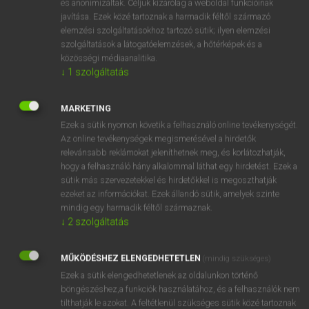
és anonimizáltak. Céljuk kizárólag a weboldal funkcióinak
javítása. Ezek közé tartoznak a harmadik féltől származó
elemzési szolgáltatásokhoz tartozó sütik; ilyen elemzési
szolgáltatások a látogatóelemzések, a hőtérképek és a
közösségi médiaanalitika.
↓
1
szolgáltatás
MARKETING
Ezek a sütik nyomon követik a felhasználó online tevékenységét.
Az online tevékenységek megismerésével a hirdetők
relevánsabb reklámokat jeleníthetnek meg, és korlátozhatják,
hogy a felhasználó hány alkalommal láthat egy hirdetést. Ezek a
TARTALMI VÁLTOZÁSOK AZ AKADÉMIAI
sütik más szervezetekkel és hirdetőkkel is megoszthatják
KIADÓ ANGOL SZÓTÁRCSOMAGJÁBAN
ezeket az információkat. Ezek állandó sütik, amelyek szinte
mindig egy harmadik féltől származnak.
Kiadónk kiemelt célja, hogy folyamatosan bővítse és
↓
2
szolgáltatás
naprakészen tartsa szótárait. Azt szeretnénk, hogy
felhasználóink minél nagyobb eséllyel és minél
MŰKÖDÉSHEZ ELENGEDHETETLEN
gyorsabban találják meg a keresett kifejezéseket.
(mindig szükséges)
Ennek érdekében az utóbbi években felgyorsítottuk
Ezek a sütik elengedhetetlenek az oldalunkon történő
böngészéshez,a funkciók használatához, és a felhasználók nem
adatbázisfejlesztéseinket, 2025-től pedig kivezetjük a
tilthatják le azokat. A feltétlenül szükséges sütik közé tartoznak