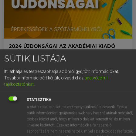
2024 ÚJDONSÁGAI AZ AKADÉMIAI KIADÓ
SZÓTÁRMŰHELYÉBEN
SÜTIK LISTÁJA
Az Akadémiai Kiadó 2024-ben is számos izgalmas
újdonsággal és fejlesztéssel gazdagította a Szotar.net
Itt láthatja és testreszabhatja az önről gyűjtött információkat.
kínálatát. Több ezer szócikkel és példamondattal
További információért kérjük, olvasd el az
adatvédelmi
bővültek a Lázár–Varga szerzőpáros angol egyetemes
tájékoztatónkat
.
nagyszótárai, megjelent a Magyar—svéd szótár és a
Görög szótárcsomag. …
STATISZTIKA
A statisztikai sütiket „teljesítménysütiknek” is nevezik. Ezek a
ANGOL NYELV
NYELVTANULÁS
sütik információkat gyűjtenek a webhely használatának módjáról,
többek között arról, hogy milyen oldalakat keresett fel és milyen
SZÓTÁR
2025. 01. 17.
linkekre kattintott. Ezek az információk a felhasználó
azonosítására nem használhatóak, mivel az adatok összesítettek