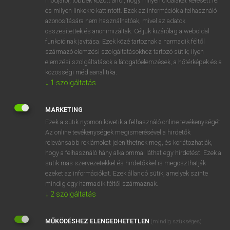
módjáról, többek között arról, hogy milyen oldalakat keresett fel
és milyen linkekre kattintott. Ezek az információk a felhasználó
VAN ELŐFIZETÉSED?
azonosítására nem használhatóak, mivel az adatok
összesítettek és anonimizáltak. Céljuk kizárólag a weboldal
Van előfizetésem a teljes szócikk megtekintéséhez.
funkcióinak javítása. Ezek közé tartoznak a harmadik féltől
származó elemzési szolgáltatásokhoz tartozó sütik; ilyen
BELÉPÉS
elemzési szolgáltatások a látogatóelemzések, a hőtérképek és a
közösségi médiaanalitika.
↓
1
szolgáltatás
MARKETING
Ezek a sütik nyomon követik a felhasználó online tevékenységét.
Az online tevékenységek megismerésével a hirdetők
NINCS ELŐFIZETÉSED?
relevánsabb reklámokat jeleníthetnek meg, és korlátozhatják,
Nincs regisztrációm és előfizetésem. A szótár 2 órás,
hogy a felhasználó hány alkalommal láthat egy hirdetést. Ezek a
díjmentes próbaverziójának elindításához regisztrálok és
sütik más szervezetekkel és hirdetőkkel is megoszthatják
belépek
.
ezeket az információkat. Ezek állandó sütik, amelyek szinte
mindig egy harmadik féltől származnak.
↓
2
szolgáltatás
REGISZTRÁCIÓ
MŰKÖDÉSHEZ ELENGEDHETETLEN
(mindig szükséges)