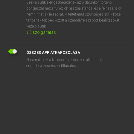
Ezek a sütik elengedhetetlenek az oldalunkon történő
böngészéshez,a funkciók használatához, és a felhasználók
nem tilthatják le azokat. A feltétlenül szükséges sütik közé
Magay Tamás
tartoznak többek között a személyre szabott beállításokat
MAGYAR−ANGOL SZÓTÁR
kezelő sütik.
↓
3
szolgáltatás
Kapcsolódó anyagok
elfintorít
ÖSSZES APP ÁTKAPCSOLÁSA
elfog
Használja ezt a kapcsolót az összes alkalmazás
elfogad
engedélyezéséhez/letiltásához.
elfogadás
elfogadhatatlan
elfogadható
elfogadó
elfogadóhely
elfogadott