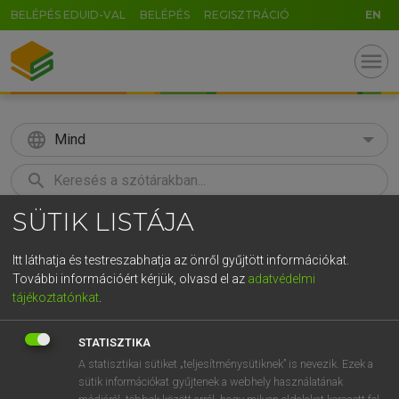
BELÉPÉS EDUID-VAL
BELÉPÉS
REGISZTRÁCIÓ
EN
menu
language
Mind
search
SÜTIK LISTÁJA
GR
KERESÉS
5
6
7
8
9
ö
ü
ó
Itt láthatja és testreszabhatja az önről gyűjtött információkat.
További információért kérjük, olvasd el az
adatvédelmi
r
t
z
u
i
o
p
ő
ú
MAGAY TAMÁS
tájékoztatónkat
.
Magyar−angol szótár
g
h
j
k
l
é
á
ű
Ω
STATISZTIKA
v
b
n
m
,
.
-
AltGr
A statisztikai sütiket „teljesítménysütiknek” is nevezik. Ezek a
sütik információkat gyűjtenek a webhely használatának