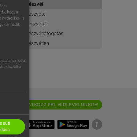
részvét
ához
ségek
ják, hogy a
részvétel
 hirdetőkkel is
részvételi
egy harmadik
részvétlátogatás
részvétlen
nálatához, és a
öbbek között a
IRATKOZZ FEL HÍRLEVELÜNKRE!
 süti
adása