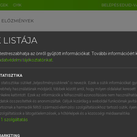
ÉGEK
GYIK
BELÉPÉS EDUID-V
ELŐZMÉNYEK
 LISTÁJA
és testreszabhatja az önről gyűjtött információkat.
További információért k
HU
DE
CN
FR
ES
IT
NL
RU
GR
adatvédelmi tájékoztatónkat
.
 A. PÉTER, VARGA GYÖRGY
1
2
3
4
5
6
7
8
9
yar−angol egyetemes nagyszótár
TATISZTIKA
q
w
e
r
t
z
u
i
 statisztikai sütiket „teljesítménysütiknek” is nevezik. Ezek a sütik információkat gy
ebhely használatának módjáról, többek között arról, hogy milyen oldalakat keresett 
a
s
d
f
g
h
j
k
l
é
inkekre kattintott. Ezek az információk a felhasználó azonosítására nem használható
datok összesítettek és anonimizáltak. Céljuk kizárólag a weboldal funkcióinak javít
í
y
x
c
v
b
n
m
,
.
artoznak a harmadik féltől származó elemzési szolgáltatásokhoz tartozó sütik; ilye
zolgáltatások a látogatóelemzések, a hőtérképek és a közösségi médiaanalitika.
VAN ELŐFIZETÉSED?
NINCS ELŐFIZETÉSED
1
szolgáltatás
előfizetésem a teljes szócikk
Nincs regisztrációm és előfiz
megtekintéséhez.
A szótár 2 órás, díjmente
MARKETING