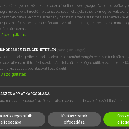
próbaverziójának elindítás
zek a sütik nyomon követik a felhasználó online tevékenységét. Az online tevékeny
BELÉPÉS
regisztrálok és
belépek
.
egismerésével a hirdetők relevánsabb reklámokat jeleníthetnek meg, és korlátozhat
elhasználó hány alkalommal láthat egy hirdetést. Ezek a sütik más szervezetekkel és
egoszthatják ezeket az információkat. Ezek állandó sütik, amelyek szinte mindig 
REGISZTRÁCIÓ
éltől származnak.
2
szolgáltatás
ŰKÖDÉSHEZ ELENGEDHETETLEN
(mindig szükséges)
zek a sütik elengedhetetlenek az oldalunkon történő böngészéshez,a funkciók hasz
elhasználók nem tilthatják le azokat. A feltétlenül szükséges sütik közé tartoznak t
zemélyre szabott beállításokat kezelő sütik.
3
szolgáltatás
SSZES APP ÁTKAPCSOLÁSA
HASZNÁLÓKNAK
SÚGÓ
asználja ezt a kapcsolót az összes alkalmazás engedélyezéséhez/letiltásához.
K
RÓLUNK
NTÉZMÉNYEKNEK
ELÉRHETŐSÉG
a szükséges sütik
Kiválasztottak
Összes
MEGOLDÁSOK
SÜTI BEÁLLÍTÁSOK
elfogadása
elfogadása
elfog