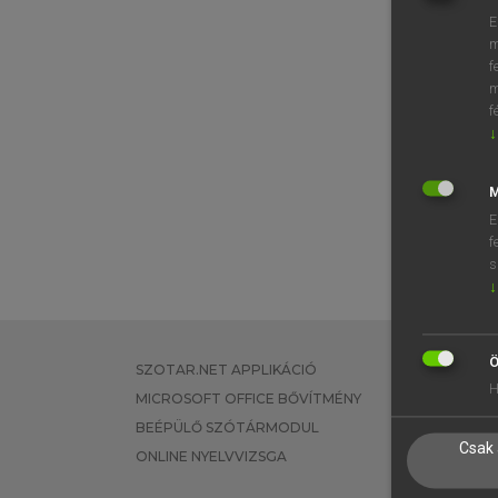
E
m
f
m
f
↓
M
E
f
s
↓
Ö
SZOTAR.NET APPLIKÁCIÓ
EGYÉNI FEL
H
MICROSOFT OFFICE BŐVÍTMÉNY
TANULÓKNA
BEÉPÜLŐ SZÓTÁRMODUL
OKTATÁSI I
Csak 
ONLINE NYELVVIZSGA
VÁLLALATI 