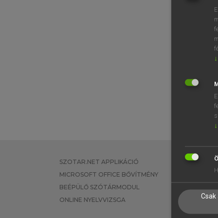
E
m
f
m
f
↓
M
E
f
s
↓
Ö
SZOTAR.NET APPLIKÁCIÓ
EGYÉNI FEL
H
MICROSOFT OFFICE BŐVÍTMÉNY
TANULÓKNA
BEÉPÜLŐ SZÓTÁRMODUL
OKTATÁSI I
Csak 
ONLINE NYELVVIZSGA
VÁLLALATI 