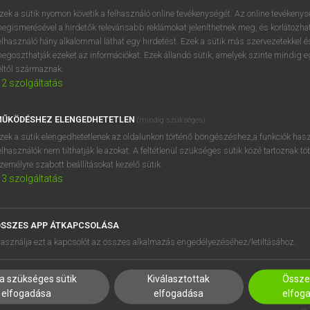
próbaverziójának elindítás
zek a sütik nyomon követik a felhasználó online tevékenységét. Az online tevékeny
BELÉPÉS
regisztrálok és
belépek
.
egismerésével a hirdetők relevánsabb reklámokat jeleníthetnek meg, és korlátozhat
elhasználó hány alkalommal láthat egy hirdetést. Ezek a sütik más szervezetekkel és
egoszthatják ezeket az információkat. Ezek állandó sütik, amelyek szinte mindig 
REGISZTRÁCIÓ
éltől származnak.
2
szolgáltatás
ŰKÖDÉSHEZ ELENGEDHETETLEN
(mindig szükséges)
zek a sütik elengedhetetlenek az oldalunkon történő böngészéshez,a funkciók hasz
elhasználók nem tilthatják le azokat. A feltétlenül szükséges sütik közé tartoznak t
zemélyre szabott beállításokat kezelő sütik.
3
szolgáltatás
SSZES APP ÁTKAPCSOLÁSA
HASZNÁLÓKNAK
SÚGÓ
asználja ezt a kapcsolót az összes alkalmazás engedélyezéséhez/letiltásához.
K
RÓLUNK
NTÉZMÉNYEKNEK
ELÉRHETŐSÉG
a szükséges sütik
Kiválasztottak
Összes
MEGOLDÁSOK
SÜTI BEÁLLÍTÁSOK
elfogadása
elfogadása
elfog