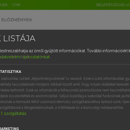
ÉGEK
GYIK
BELÉPÉS EDUID-V
ELŐZMÉNYEK
 LISTÁJA
és testreszabhatja az önről gyűjtött információkat.
További információért k
HU
DE
CN
FR
ES
IT
NL
RU
GR
adatvédelmi tájékoztatónkat
.
 A. PÉTER, VARGA GYÖRGY
1
2
3
4
5
6
7
8
9
ol−magyar egyetemes nagyszótár
TATISZTIKA
q
w
e
r
t
z
u
i
 statisztikai sütiket „teljesítménysütiknek” is nevezik. Ezek a sütik információkat gy
ebhely használatának módjáról, többek között arról, hogy milyen oldalakat keresett 
a
s
d
f
g
h
j
k
l
é
inkekre kattintott. Ezek az információk a felhasználó azonosítására nem használható
datok összesítettek és anonimizáltak. Céljuk kizárólag a weboldal funkcióinak javít
í
y
x
c
v
b
n
m
,
.
artoznak a harmadik féltől származó elemzési szolgáltatásokhoz tartozó sütik; ilye
zolgáltatások a látogatóelemzések, a hőtérképek és a közösségi médiaanalitika.
VAN ELŐFIZETÉSED?
NINCS ELŐFIZETÉSED
1
szolgáltatás
előfizetésem a teljes szócikk
Nincs regisztrációm és előfiz
megtekintéséhez.
A szótár 2 órás, díjmente
MARKETING