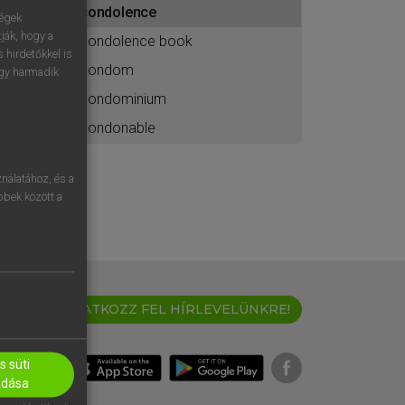
condolence
ához
ségek
ják, hogy a
condolence book
 hirdetőkkel is
condom
egy harmadik
condominium
condonable
nálatához, és a
öbbek között a
IRATKOZZ FEL HÍRLEVELÜNKRE!
 süti
adása