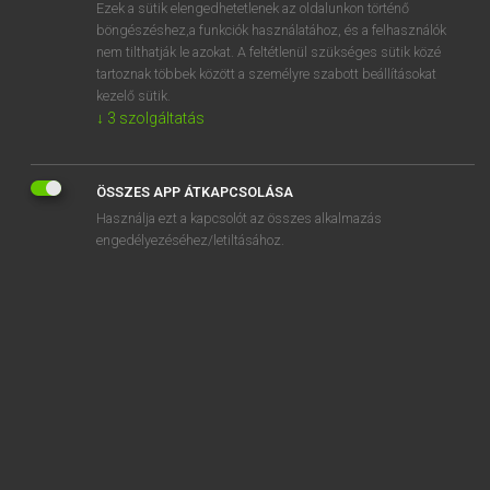
Ezek a sütik elengedhetetlenek az oldalunkon történő
böngészéshez,a funkciók használatához, és a felhasználók
nem tilthatják le azokat. A feltétlenül szükséges sütik közé
Lázár A. Péter, Varga György
tartoznak többek között a személyre szabott beállításokat
MAGYAR−ANGOL EGYETEMES NAGYSZÓTÁR
kezelő sütik.
↓
3
szolgáltatás
Kapcsolódó anyagok
váltakozó áram
ÖSSZES APP ÁTKAPCSOLÁSA
váltakozva
Használja ezt a kapcsolót az összes alkalmazás
váltás
engedélyezéséhez/letiltásához.
váltig
váltó
váltóáram
váltóbank
váltóbot
váltóelfogadó