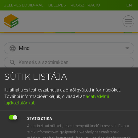
BELÉPÉS EDUID-VAL
BELÉPÉS
REGISZTRÁCIÓ
EN
menu
language
Mind
search
SÜTIK LISTÁJA
GR
KERESÉS
5
6
7
8
9
ö
ü
ó
Itt láthatja és testreszabhatja az önről gyűjtött információkat.
További információért kérjük, olvasd el az
adatvédelmi
r
t
z
u
i
o
p
ő
ú
LÁZÁR A. PÉTER, VARGA GYÖRGY
tájékoztatónkat
.
Magyar−angol egyetemes nagyszótár
g
h
j
k
l
é
á
ű
Ω
STATISZTIKA
v
b
n
m
,
.
-
AltGr
A statisztikai sütiket „teljesítménysütiknek” is nevezik. Ezek a
sütik információkat gyűjtenek a webhely használatának