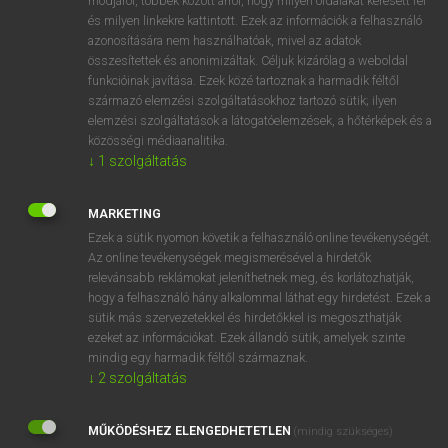
módjáról, többek között arról, hogy milyen oldalakat keresett fel
és milyen linkekre kattintott. Ezek az információk a felhasználó
VAN ELŐFIZETÉSED?
azonosítására nem használhatóak, mivel az adatok
összesítettek és anonimizáltak. Céljuk kizárólag a weboldal
Van előfizetésem a teljes szócikk megtekintéséhez.
funkcióinak javítása. Ezek közé tartoznak a harmadik féltől
származó elemzési szolgáltatásokhoz tartozó sütik; ilyen
BELÉPÉS
elemzési szolgáltatások a látogatóelemzések, a hőtérképek és a
közösségi médiaanalitika.
↓
1
szolgáltatás
MARKETING
Ezek a sütik nyomon követik a felhasználó online tevékenységét.
Az online tevékenységek megismerésével a hirdetők
NINCS ELŐFIZETÉSED?
relevánsabb reklámokat jeleníthetnek meg, és korlátozhatják,
Nincs regisztrációm és előfizetésem. A szótár 2 órás,
hogy a felhasználó hány alkalommal láthat egy hirdetést. Ezek a
díjmentes próbaverziójának elindításához regisztrálok és
sütik más szervezetekkel és hirdetőkkel is megoszthatják
belépek
.
ezeket az információkat. Ezek állandó sütik, amelyek szinte
mindig egy harmadik féltől származnak.
↓
2
szolgáltatás
REGISZTRÁCIÓ
MŰKÖDÉSHEZ ELENGEDHETETLEN
(mindig szükséges)