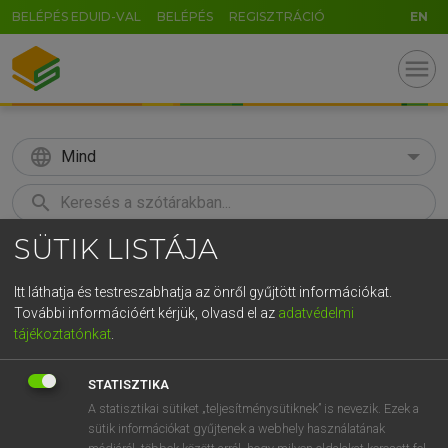
BELÉPÉS EDUID-VAL
BELÉPÉS
REGISZTRÁCIÓ
EN
menu
language
Mind
search
SÜTIK LISTÁJA
GR
KERESÉS
5
6
7
8
9
ö
ü
ó
Itt láthatja és testreszabhatja az önről gyűjtött információkat.
További információért kérjük, olvasd el az
adatvédelmi
r
t
z
u
i
o
p
ő
ú
MAGAY TAMÁS
tájékoztatónkat
.
Angol−magyar szótár
g
h
j
k
l
é
á
ű
Ω
STATISZTIKA
v
b
n
m
,
.
-
AltGr
A statisztikai sütiket „teljesítménysütiknek” is nevezik. Ezek a
sütik információkat gyűjtenek a webhely használatának