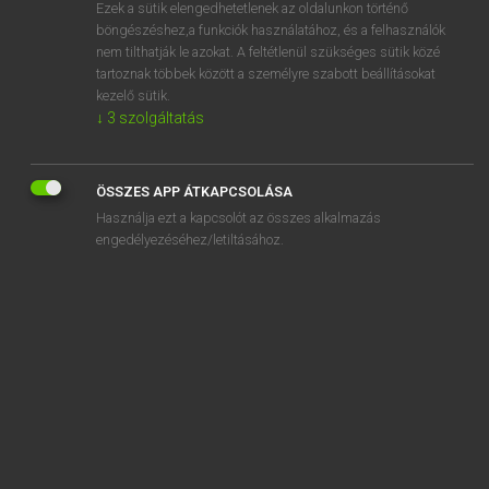
Ezek a sütik elengedhetetlenek az oldalunkon történő
böngészéshez,a funkciók használatához, és a felhasználók
nem tilthatják le azokat. A feltétlenül szükséges sütik közé
Magay Tamás
tartoznak többek között a személyre szabott beállításokat
ANGOL−MAGYAR SZÓTÁR
kezelő sütik.
↓
3
szolgáltatás
Kapcsolódó anyagok
invisibility
ÖSSZES APP ÁTKAPCSOLÁSA
invisible
Használja ezt a kapcsolót az összes alkalmazás
invisible ink
engedélyezéséhez/letiltásához.
invisibly
invitation
invitational
invitation to tender
invite
invite along