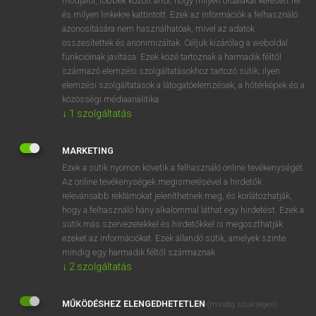
módjáról, többek között arról, hogy milyen oldalakat keresett fel
és milyen linkekre kattintott. Ezek az információk a felhasználó
VAN ELŐFIZETÉSED?
azonosítására nem használhatóak, mivel az adatok
összesítettek és anonimizáltak. Céljuk kizárólag a weboldal
Van előfizetésem a teljes szócikk megtekintéséhez.
funkcióinak javítása. Ezek közé tartoznak a harmadik féltől
származó elemzési szolgáltatásokhoz tartozó sütik; ilyen
BELÉPÉS
elemzési szolgáltatások a látogatóelemzések, a hőtérképek és a
közösségi médiaanalitika.
↓
1
szolgáltatás
MARKETING
Ezek a sütik nyomon követik a felhasználó online tevékenységét.
Az online tevékenységek megismerésével a hirdetők
NINCS ELŐFIZETÉSED?
relevánsabb reklámokat jeleníthetnek meg, és korlátozhatják,
Nincs regisztrációm és előfizetésem. A szótár 2 órás,
hogy a felhasználó hány alkalommal láthat egy hirdetést. Ezek a
díjmentes próbaverziójának elindításához regisztrálok és
sütik más szervezetekkel és hirdetőkkel is megoszthatják
belépek
.
ezeket az információkat. Ezek állandó sütik, amelyek szinte
mindig egy harmadik féltől származnak.
↓
2
szolgáltatás
REGISZTRÁCIÓ
MŰKÖDÉSHEZ ELENGEDHETETLEN
(mindig szükséges)