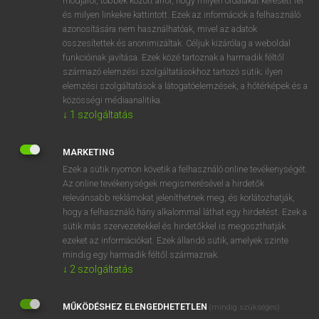
módjáról, többek között arról, hogy milyen oldalakat keresett fel
és milyen linkekre kattintott. Ezek az információk a felhasználó
VAN ELŐFIZETÉSED?
azonosítására nem használhatóak, mivel az adatok
összesítettek és anonimizáltak. Céljuk kizárólag a weboldal
Van előfizetésem a teljes szócikk megtekintéséhez.
funkcióinak javítása. Ezek közé tartoznak a harmadik féltől
származó elemzési szolgáltatásokhoz tartozó sütik; ilyen
BELÉPÉS
elemzési szolgáltatások a látogatóelemzések, a hőtérképek és a
közösségi médiaanalitika.
↓
1
szolgáltatás
MARKETING
Ezek a sütik nyomon követik a felhasználó online tevékenységét.
Az online tevékenységek megismerésével a hirdetők
NINCS ELŐFIZETÉSED?
relevánsabb reklámokat jeleníthetnek meg, és korlátozhatják,
Nincs regisztrációm és előfizetésem. A szótár 2 órás,
hogy a felhasználó hány alkalommal láthat egy hirdetést. Ezek a
díjmentes próbaverziójának elindításához regisztrálok és
sütik más szervezetekkel és hirdetőkkel is megoszthatják
belépek
.
ezeket az információkat. Ezek állandó sütik, amelyek szinte
mindig egy harmadik féltől származnak.
↓
2
szolgáltatás
REGISZTRÁCIÓ
MŰKÖDÉSHEZ ELENGEDHETETLEN
(mindig szükséges)