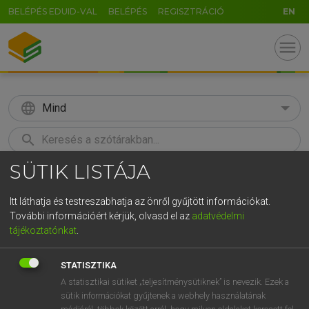
BELÉPÉS EDUID-VAL
BELÉPÉS
REGISZTRÁCIÓ
EN
menu
language
Mind
search
SÜTIK LISTÁJA
GR
KERESÉS
5
6
7
8
9
ö
ü
ó
Itt láthatja és testreszabhatja az önről gyűjtött információkat.
További információért kérjük, olvasd el az
adatvédelmi
r
t
z
u
i
o
p
ő
ú
LÁZÁR A. PÉTER, VARGA GYÖRGY
tájékoztatónkat
.
Angol−magyar egyetemes nagyszótár
g
h
j
k
l
é
á
ű
Ω
STATISZTIKA
v
b
n
m
,
.
-
AltGr
A statisztikai sütiket „teljesítménysütiknek” is nevezik. Ezek a
sütik információkat gyűjtenek a webhely használatának