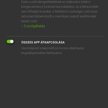
Ezek a sütik elengedhetetlenek az oldalunkon történő
böngészéshez,a funkciók használatához, és a felhasználók
nem tilthatják le azokat. A feltétlenül szükséges sütik közé
Lázár A. Péter, Varga György
tartoznak többek között a személyre szabott beállításokat
ANGOL−MAGYAR EGYETEMES NAGYSZÓTÁR
kezelő sütik.
↓
3
szolgáltatás
Kapcsolódó anyagok
D2
ÖSSZES APP ÁTKAPCSOLÁSA
da
Használja ezt a kapcsolót az összes alkalmazás
DA
engedélyezéséhez/letiltásához.
da.
D/A
daal
daat'ler
dab
DAB