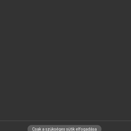
SZOTAR.NET APPLIKÁCIÓ
MICROSOFT OFFICE BŐVÍTMÉNY
BEÉPÜLŐ SZÓTÁRMODUL
ONLINE NYELVVIZSGA
EGYÉNI FELHASZNÁLÓKNAK
TANULÓKNAK
OKTATÁSI INTÉZMÉNYEKNEK
VÁLLALATI MEGOLDÁSOK
SÚGÓ
RÓLUNK
ELÉRHETŐSÉG
SÜTI BEÁLLÍTÁSOK
Csak a szükséges sütik elfogadása