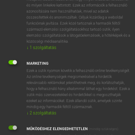
VAN ELŐFIZETÉSED?
és milyen linkekre kattintott. Ezek az információk a felhasználó
azonosítására nem használhatóak, mivel az adatok
Van előfizetésem a teljes szócikk megtekintéséhez.
összesítettek és anonimizáltak. Céljuk kizárólag a weboldal
funkcióinak javítása. Ezek közé tartoznak a harmadik féltől
BELÉPÉS
származó elemzési szolgáltatásokhoz tartozó sütik; ilyen
elemzési szolgáltatások a látogatóelemzések, a hőtérképek és a
közösségi médiaanalitika.
↓
1
szolgáltatás
MARKETING
Ezek a sütik nyomon követik a felhasználó online tevékenységét.
NINCS ELŐFIZETÉSED?
Az online tevékenységek megismerésével a hirdetők
Nincs regisztrációm és előfizetésem. A szótár 2 órás,
relevánsabb reklámokat jeleníthetnek meg, és korlátozhatják,
díjmentes próbaverziójának elindításához regisztrálok és
hogy a felhasználó hány alkalommal láthat egy hirdetést. Ezek a
belépek
.
sütik más szervezetekkel és hirdetőkkel is megoszthatják
ezeket az információkat. Ezek állandó sütik, amelyek szinte
mindig egy harmadik féltől származnak.
REGISZTRÁCIÓ
↓
2
szolgáltatás
MŰKÖDÉSHEZ ELENGEDHETETLEN
(mindig szükséges)