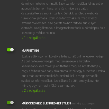
VAN ELŐFIZETÉSED?
és milyen linkekre kattintott. Ezek az információk a felhasználó
azonosítására nem használhatóak, mivel az adatok
Van előfizetésem a teljes szócikk megtekintéséhez.
összesítettek és anonimizáltak. Céljuk kizárólag a weboldal
funkcióinak javítása. Ezek közé tartoznak a harmadik féltől
BELÉPÉS
származó elemzési szolgáltatásokhoz tartozó sütik; ilyen
elemzési szolgáltatások a látogatóelemzések, a hőtérképek és a
közösségi médiaanalitika.
↓
1
szolgáltatás
MARKETING
Ezek a sütik nyomon követik a felhasználó online tevékenységét.
NINCS ELŐFIZETÉSED?
Az online tevékenységek megismerésével a hirdetők
Nincs regisztrációm és előfizetésem. A szótár 2 órás,
relevánsabb reklámokat jeleníthetnek meg, és korlátozhatják,
díjmentes próbaverziójának elindításához regisztrálok és
hogy a felhasználó hány alkalommal láthat egy hirdetést. Ezek a
sütik más szervezetekkel és hirdetőkkel is megoszthatják
belépek
.
ezeket az információkat. Ezek állandó sütik, amelyek szinte
mindig egy harmadik féltől származnak.
REGISZTRÁCIÓ
↓
2
szolgáltatás
MŰKÖDÉSHEZ ELENGEDHETETLEN
(mindig szükséges)