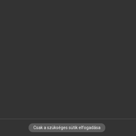
SZOTAR.NET APPLIKÁCIÓ
MICROSOFT OFFICE BŐVÍTMÉNY
BEÉPÜLŐ SZÓTÁRMODUL
ONLINE NYELVVIZSGA
EGYÉNI FELHASZNÁLÓKNAK
TANULÓKNAK
OKTATÁSI INTÉZMÉNYEKNEK
VÁLLALATI MEGOLDÁSOK
SÚGÓ
RÓLUNK
ELÉRHETŐSÉG
SÜTI BEÁLLÍTÁSOK
Csak a szükséges sütik elfogadása
IRATKOZZ FEL HÍRLEVELÜNKRE!