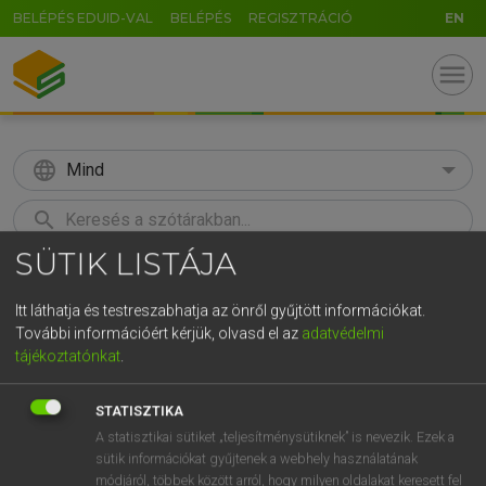
BELÉPÉS EDUID-VAL
BELÉPÉS
REGISZTRÁCIÓ
EN
menu
language
Mind
search
SÜTIK LISTÁJA
GR
KERESÉS
5
6
7
8
9
ö
ü
ó
Itt láthatja és testreszabhatja az önről gyűjtött információkat.
További információért kérjük, olvasd el az
adatvédelmi
r
t
z
u
i
o
p
ő
ú
Európai uniós terminológiai szótár
tájékoztatónkat
.
g
h
j
k
l
é
á
ű
Ω
STATISZTIKA
v
b
n
m
,
.
-
AltGr
A statisztikai sütiket „teljesítménysütiknek” is nevezik. Ezek a
sütik információkat gyűjtenek a webhely használatának
módjáról, többek között arról, hogy milyen oldalakat keresett fel