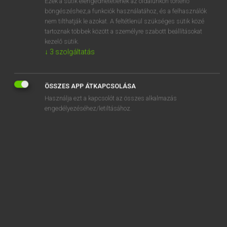
Ezek a sütik elengedhetetlenek az oldalunkon történő
böngészéshez,a funkciók használatához, és a felhasználók
EURÓPAI UNIÓS TERMINOLÓGIAI SZÓTÁR
nem tilthatják le azokat. A feltétlenül szükséges sütik közé
Kapcsolódó anyagok
tartoznak többek között a személyre szabott beállításokat
kezelő sütik.
bank
↓
3
szolgáltatás
Bank
Bankabschlüsse
ÖSSZES APP ÁTKAPCSOLÁSA
Használja ezt a kapcsolót az összes alkalmazás
Bankakzept
engedélyezéséhez/letiltásához.
bankári elfogadvány
Bankautomat
bankbetétek
bank cheque
bank credit