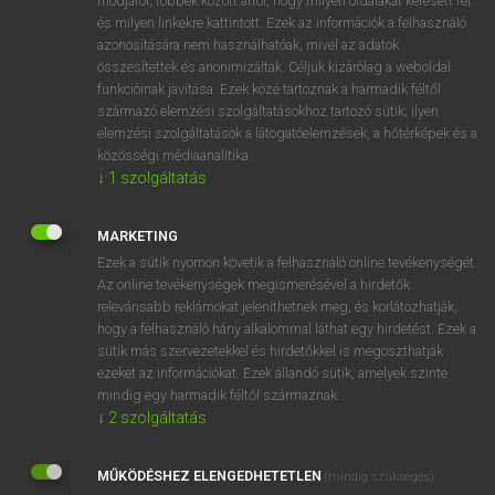
módjáról, többek között arról, hogy milyen oldalakat keresett fel
és milyen linkekre kattintott. Ezek az információk a felhasználó
VAN ELŐFIZETÉSED?
azonosítására nem használhatóak, mivel az adatok
összesítettek és anonimizáltak. Céljuk kizárólag a weboldal
Van előfizetésem a teljes szócikk megtekintéséhez.
funkcióinak javítása. Ezek közé tartoznak a harmadik féltől
származó elemzési szolgáltatásokhoz tartozó sütik; ilyen
BELÉPÉS
elemzési szolgáltatások a látogatóelemzések, a hőtérképek és a
közösségi médiaanalitika.
↓
1
szolgáltatás
MARKETING
Ezek a sütik nyomon követik a felhasználó online tevékenységét.
Az online tevékenységek megismerésével a hirdetők
NINCS ELŐFIZETÉSED?
relevánsabb reklámokat jeleníthetnek meg, és korlátozhatják,
Nincs regisztrációm és előfizetésem. A szótár 2 órás,
hogy a felhasználó hány alkalommal láthat egy hirdetést. Ezek a
díjmentes próbaverziójának elindításához regisztrálok és
sütik más szervezetekkel és hirdetőkkel is megoszthatják
belépek
.
ezeket az információkat. Ezek állandó sütik, amelyek szinte
mindig egy harmadik féltől származnak.
↓
2
szolgáltatás
REGISZTRÁCIÓ
MŰKÖDÉSHEZ ELENGEDHETETLEN
(mindig szükséges)