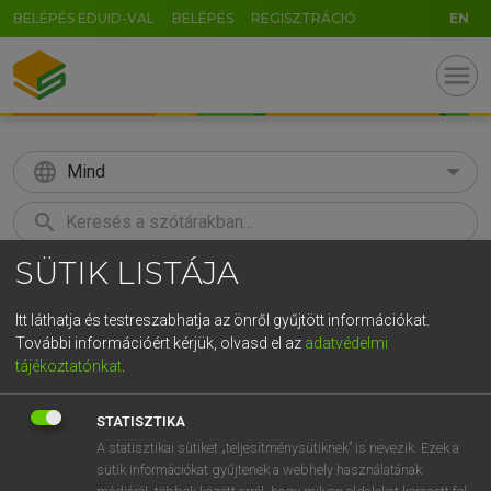
BELÉPÉS EDUID-VAL
BELÉPÉS
REGISZTRÁCIÓ
EN
menu
language
Mind
search
SÜTIK LISTÁJA
GR
KERESÉS
5
6
7
8
9
ö
ü
ó
Itt láthatja és testreszabhatja az önről gyűjtött információkat.
További információért kérjük, olvasd el az
adatvédelmi
r
t
z
u
i
o
p
ő
ú
MAGAY TAMÁS
tájékoztatónkat
.
Magyar−angol szótár
g
h
j
k
l
é
á
ű
Ω
STATISZTIKA
v
b
n
m
,
.
-
AltGr
A statisztikai sütiket „teljesítménysütiknek” is nevezik. Ezek a
sütik információkat gyűjtenek a webhely használatának