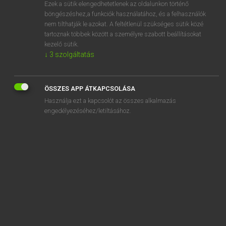
Ezek a sütik elengedhetetlenek az oldalunkon történő
böngészéshez,a funkciók használatához, és a felhasználók
nem tilthatják le azokat. A feltétlenül szükséges sütik közé
Magay Tamás
tartoznak többek között a személyre szabott beállításokat
MAGYAR−ANGOL SZÓTÁR
kezelő sütik.
↓
3
szolgáltatás
Kapcsolódó anyagok
iszlamizáció
ÖSSZES APP ÁTKAPCSOLÁSA
iszlamizál
Használja ezt a kapcsolót az összes alkalmazás
iszlamizálás
engedélyezéséhez/letiltásához.
iszlamizálódás
iszlamizálódik
iszlamizmus
iszlamofób
iszlamofóbia
iszogat