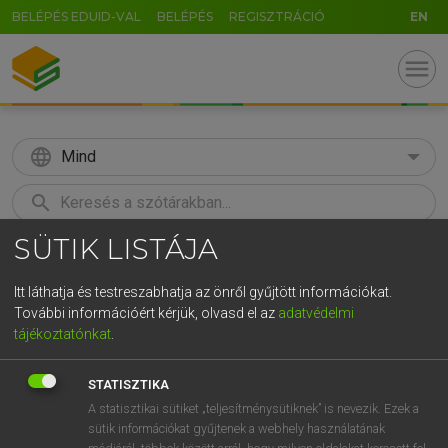
BELÉPÉS EDUID-VAL
BELÉPÉS
REGISZTRÁCIÓ
EN
menu
language
Mind
search
SÜTIK LISTÁJA
GR
KERESÉS
5
6
7
8
9
ö
ü
ó
Itt láthatja és testreszabhatja az önről gyűjtött információkat.
További információért kérjük, olvasd el az
adatvédelmi
r
t
z
u
i
o
p
ő
ú
LÁZÁR A. PÉTER, VARGA GYÖRGY
tájékoztatónkat
.
Magyar−angol egyetemes nagyszótár
g
h
j
k
l
é
á
ű
Ω
STATISZTIKA
v
b
n
m
,
.
-
AltGr
A statisztikai sütiket „teljesítménysütiknek” is nevezik. Ezek a
sütik információkat gyűjtenek a webhely használatának