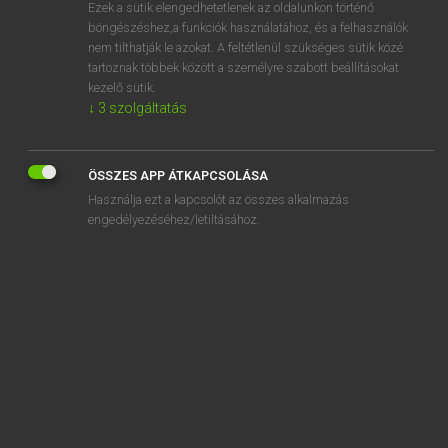
Ezek a sütik elengedhetetlenek az oldalunkon történő
böngészéshez,a funkciók használatához, és a felhasználók
nem tilthatják le azokat. A feltétlenül szükséges sütik közé
Lázár A. Péter, Varga György
tartoznak többek között a személyre szabott beállításokat
MAGYAR−ANGOL EGYETEMES NAGYSZÓTÁR
kezelő sütik.
↓
3
szolgáltatás
Kapcsolódó anyagok
gyötör
ÖSSZES APP ÁTKAPCSOLÁSA
gyötrelem
Használja ezt a kapcsolót az összes alkalmazás
gyötrelmes
engedélyezéséhez/letiltásához.
gyötrő
gyötrődik
gyötrődő
győz
győzedelmeskedik
győzelem