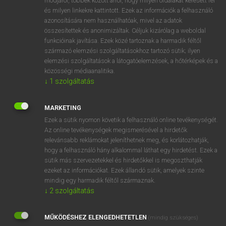
módjáról, többek között arról, hogy milyen oldalakat keresett fel
és milyen linkekre kattintott. Ezek az információk a felhasználó
VAN ELŐFIZETÉSED?
azonosítására nem használhatóak, mivel az adatok
összesítettek és anonimizáltak. Céljuk kizárólag a weboldal
Van előfizetésem a teljes szócikk megtekintéséhez.
funkcióinak javítása. Ezek közé tartoznak a harmadik féltől
származó elemzési szolgáltatásokhoz tartozó sütik; ilyen
BELÉPÉS
elemzési szolgáltatások a látogatóelemzések, a hőtérképek és a
közösségi médiaanalitika.
↓
1
szolgáltatás
MARKETING
Ezek a sütik nyomon követik a felhasználó online tevékenységét.
Az online tevékenységek megismerésével a hirdetők
NINCS ELŐFIZETÉSED?
relevánsabb reklámokat jeleníthetnek meg, és korlátozhatják,
Nincs regisztrációm és előfizetésem. A szótár 2 órás,
hogy a felhasználó hány alkalommal láthat egy hirdetést. Ezek a
díjmentes próbaverziójának elindításához regisztrálok és
sütik más szervezetekkel és hirdetőkkel is megoszthatják
belépek
.
ezeket az információkat. Ezek állandó sütik, amelyek szinte
mindig egy harmadik féltől származnak.
↓
2
szolgáltatás
REGISZTRÁCIÓ
MŰKÖDÉSHEZ ELENGEDHETETLEN
(mindig szükséges)