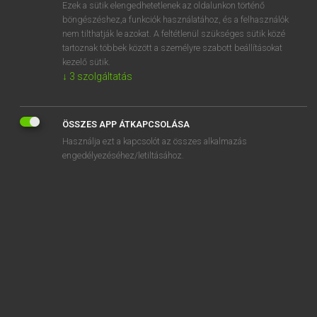
Ezek a sütik elengedhetetlenek az oldalunkon történő
böngészéshez,a funkciók használatához, és a felhasználók
nem tilthatják le azokat. A feltétlenül szükséges sütik közé
Lázár A. Péter, Varga György
tartoznak többek között a személyre szabott beállításokat
MAGYAR−ANGOL EGYETEMES NAGYSZÓTÁR
kezelő sütik.
↓
3
szolgáltatás
Kapcsolódó anyagok
visszavásárol
ÖSSZES APP ÁTKAPCSOLÁSA
visszaver
Használja ezt a kapcsolót az összes alkalmazás
visszaverődés
engedélyezéséhez/letiltásához.
visszaverődik
visszavesz
visszavet
visszavétel
visszavezet
visszavezethető