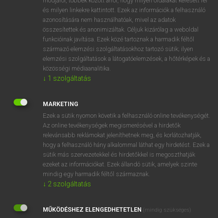
módjáról, többek között arról, hogy milyen oldalakat keresett fel
és milyen linkekre kattintott. Ezek az információk a felhasználó
VAN ELŐFIZETÉSED?
azonosítására nem használhatóak, mivel az adatok
összesítettek és anonimizáltak. Céljuk kizárólag a weboldal
Van előfizetésem a teljes szócikk megtekintéséhez.
funkcióinak javítása. Ezek közé tartoznak a harmadik féltől
származó elemzési szolgáltatásokhoz tartozó sütik; ilyen
BELÉPÉS
elemzési szolgáltatások a látogatóelemzések, a hőtérképek és a
közösségi médiaanalitika.
↓
1
szolgáltatás
MARKETING
Ezek a sütik nyomon követik a felhasználó online tevékenységét.
Az online tevékenységek megismerésével a hirdetők
NINCS ELŐFIZETÉSED?
relevánsabb reklámokat jeleníthetnek meg, és korlátozhatják,
Nincs regisztrációm és előfizetésem. A szótár 2 órás,
hogy a felhasználó hány alkalommal láthat egy hirdetést. Ezek a
díjmentes próbaverziójának elindításához regisztrálok és
sütik más szervezetekkel és hirdetőkkel is megoszthatják
belépek
.
ezeket az információkat. Ezek állandó sütik, amelyek szinte
mindig egy harmadik féltől származnak.
↓
2
szolgáltatás
REGISZTRÁCIÓ
MŰKÖDÉSHEZ ELENGEDHETETLEN
(mindig szükséges)