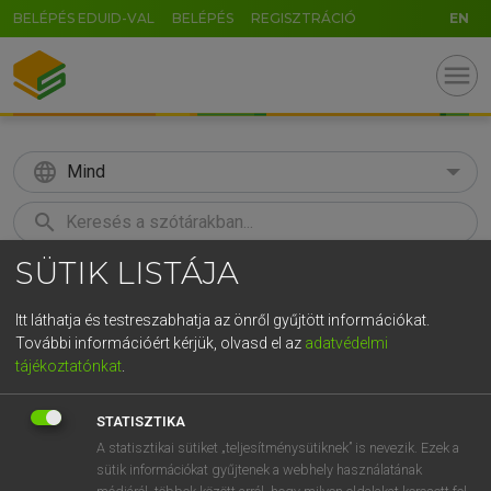
BELÉPÉS EDUID-VAL
BELÉPÉS
REGISZTRÁCIÓ
EN
menu
language
Mind
search
SÜTIK LISTÁJA
GR
KERESÉS
5
6
7
8
9
ö
ü
ó
Itt láthatja és testreszabhatja az önről gyűjtött információkat.
További információért kérjük, olvasd el az
adatvédelmi
r
t
z
u
i
o
p
ő
ú
LÁZÁR A. PÉTER, VARGA GYÖRGY
tájékoztatónkat
.
Magyar−angol egyetemes nagyszótár
g
h
j
k
l
é
á
ű
Ω
STATISZTIKA
v
b
n
m
,
.
-
AltGr
A statisztikai sütiket „teljesítménysütiknek” is nevezik. Ezek a
sütik információkat gyűjtenek a webhely használatának