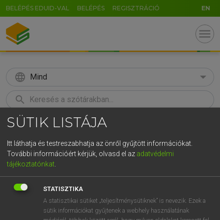
BELÉPÉS EDUID-VAL
BELÉPÉS
REGISZTRÁCIÓ
EN
menu
language
Mind
search
SÜTIK LISTÁJA
GR
KERESÉS
5
6
7
8
9
ö
ü
ó
Itt láthatja és testreszabhatja az önről gyűjtött információkat.
További információért kérjük, olvasd el az
adatvédelmi
r
t
z
u
i
o
p
ő
ú
LÁZÁR A. PÉTER, VARGA GYÖRGY
tájékoztatónkat
.
Magyar−angol egyetemes nagyszótár
g
h
j
k
l
é
á
ű
Ω
STATISZTIKA
v
b
n
m
,
.
-
AltGr
A statisztikai sütiket „teljesítménysütiknek” is nevezik. Ezek a
sütik információkat gyűjtenek a webhely használatának