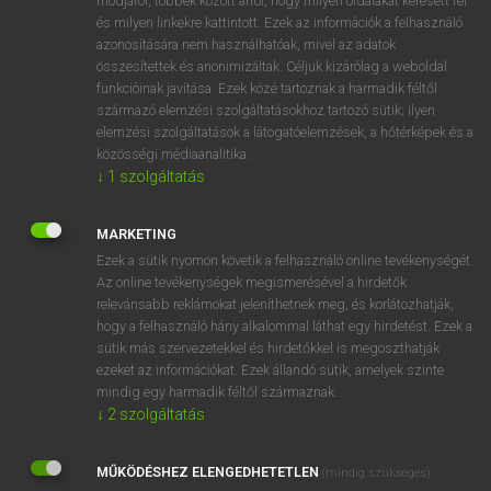
módjáról, többek között arról, hogy milyen oldalakat keresett fel
és milyen linkekre kattintott. Ezek az információk a felhasználó
VAN ELŐFIZETÉSED?
azonosítására nem használhatóak, mivel az adatok
összesítettek és anonimizáltak. Céljuk kizárólag a weboldal
Van előfizetésem a teljes szócikk megtekintéséhez.
funkcióinak javítása. Ezek közé tartoznak a harmadik féltől
származó elemzési szolgáltatásokhoz tartozó sütik; ilyen
BELÉPÉS
elemzési szolgáltatások a látogatóelemzések, a hőtérképek és a
közösségi médiaanalitika.
↓
1
szolgáltatás
MARKETING
Ezek a sütik nyomon követik a felhasználó online tevékenységét.
Az online tevékenységek megismerésével a hirdetők
NINCS ELŐFIZETÉSED?
relevánsabb reklámokat jeleníthetnek meg, és korlátozhatják,
Nincs regisztrációm és előfizetésem. A szótár 2 órás,
hogy a felhasználó hány alkalommal láthat egy hirdetést. Ezek a
díjmentes próbaverziójának elindításához regisztrálok és
sütik más szervezetekkel és hirdetőkkel is megoszthatják
belépek
.
ezeket az információkat. Ezek állandó sütik, amelyek szinte
mindig egy harmadik féltől származnak.
↓
2
szolgáltatás
REGISZTRÁCIÓ
MŰKÖDÉSHEZ ELENGEDHETETLEN
(mindig szükséges)