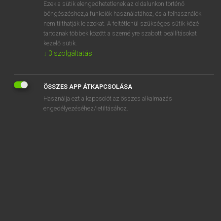
Ezek a sütik elengedhetetlenek az oldalunkon történő
böngészéshez,a funkciók használatához, és a felhasználók
nem tilthatják le azokat. A feltétlenül szükséges sütik közé
Lázár A. Péter, Varga György
tartoznak többek között a személyre szabott beállításokat
MAGYAR−ANGOL EGYETEMES NAGYSZÓTÁR
kezelő sütik.
↓
3
szolgáltatás
Kapcsolódó anyagok
elfogadott
ÖSSZES APP ÁTKAPCSOLÁSA
elfogadottság
Használja ezt a kapcsolót az összes alkalmazás
elfogadottsági mutató
engedélyezéséhez/letiltásához.
elfogadtat
elfogadvány
elfogás
elfogat
elfogatóparancs
elfoglal