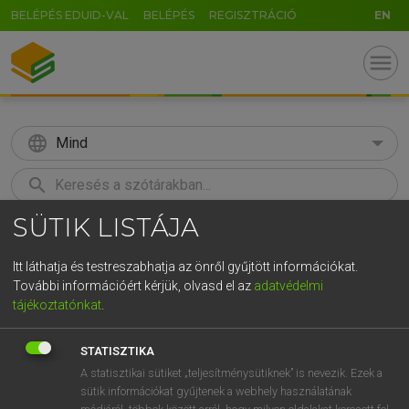
BELÉPÉS EDUID-VAL
BELÉPÉS
REGISZTRÁCIÓ
EN
menu
language
Mind
search
SÜTIK LISTÁJA
GR
KERESÉS
5
6
7
8
9
ö
ü
ó
Itt láthatja és testreszabhatja az önről gyűjtött információkat.
További információért kérjük, olvasd el az
adatvédelmi
r
t
z
u
i
o
p
ő
ú
LÁZÁR A. PÉTER, VARGA GYÖRGY
tájékoztatónkat
.
Magyar−angol egyetemes nagyszótár
g
h
j
k
l
é
á
ű
Ω
STATISZTIKA
v
b
n
m
,
.
-
AltGr
A statisztikai sütiket „teljesítménysütiknek” is nevezik. Ezek a
sütik információkat gyűjtenek a webhely használatának