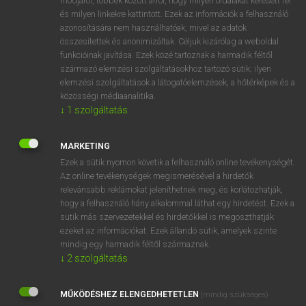
módjáról, többek között arról, hogy milyen oldalakat keresett fel
és milyen linkekre kattintott. Ezek az információk a felhasználó
VAN ELŐFIZETÉSED?
azonosítására nem használhatóak, mivel az adatok
összesítettek és anonimizáltak. Céljuk kizárólag a weboldal
Van előfizetésem a teljes szócikk megtekintéséhez.
funkcióinak javítása. Ezek közé tartoznak a harmadik féltől
származó elemzési szolgáltatásokhoz tartozó sütik; ilyen
BELÉPÉS
elemzési szolgáltatások a látogatóelemzések, a hőtérképek és a
közösségi médiaanalitika.
↓
1
szolgáltatás
MARKETING
Ezek a sütik nyomon követik a felhasználó online tevékenységét.
Az online tevékenységek megismerésével a hirdetők
NINCS ELŐFIZETÉSED?
relevánsabb reklámokat jeleníthetnek meg, és korlátozhatják,
Nincs regisztrációm és előfizetésem. A szótár 2 órás,
hogy a felhasználó hány alkalommal láthat egy hirdetést. Ezek a
díjmentes próbaverziójának elindításához regisztrálok és
sütik más szervezetekkel és hirdetőkkel is megoszthatják
belépek
.
ezeket az információkat. Ezek állandó sütik, amelyek szinte
mindig egy harmadik féltől származnak.
↓
2
szolgáltatás
REGISZTRÁCIÓ
MŰKÖDÉSHEZ ELENGEDHETETLEN
(mindig szükséges)