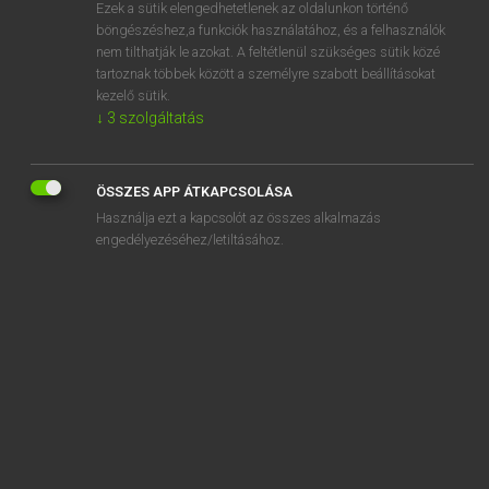
Ezek a sütik elengedhetetlenek az oldalunkon történő
böngészéshez,a funkciók használatához, és a felhasználók
nem tilthatják le azokat. A feltétlenül szükséges sütik közé
Lázár A. Péter, Varga György
tartoznak többek között a személyre szabott beállításokat
MAGYAR−ANGOL EGYETEMES NAGYSZÓTÁR
kezelő sütik.
↓
3
szolgáltatás
Kapcsolódó anyagok
sorsjegy
ÖSSZES APP ÁTKAPCSOLÁSA
sorskérdés
Használja ezt a kapcsolót az összes alkalmazás
sorsközösség
engedélyezéséhez/letiltásához.
sorsol
sorsolás
sorsszerű
sorstárs
sorstragédia
-sorsú