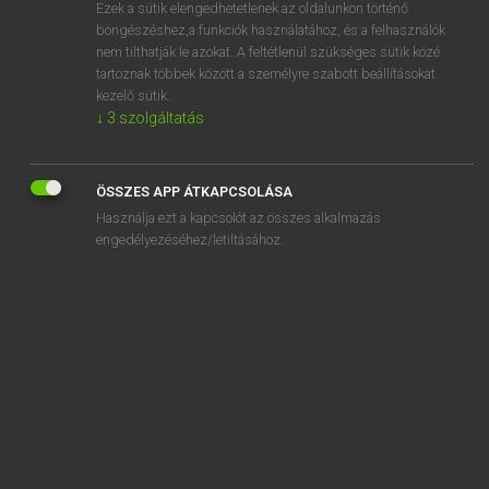
Ezek a sütik elengedhetetlenek az oldalunkon történő
böngészéshez,a funkciók használatához, és a felhasználók
nem tilthatják le azokat. A feltétlenül szükséges sütik közé
Lázár A. Péter, Varga György
tartoznak többek között a személyre szabott beállításokat
ANGOL−MAGYAR EGYETEMES NAGYSZÓTÁR
kezelő sütik.
↓
3
szolgáltatás
Kapcsolódó anyagok
Alabaman
ÖSSZES APP ÁTKAPCSOLÁSA
alabaster
Használja ezt a kapcsolót az összes alkalmazás
a la carte
engedélyezéséhez/letiltásához.
alack
alacrity
a la king
alameda
a la mode
Alan