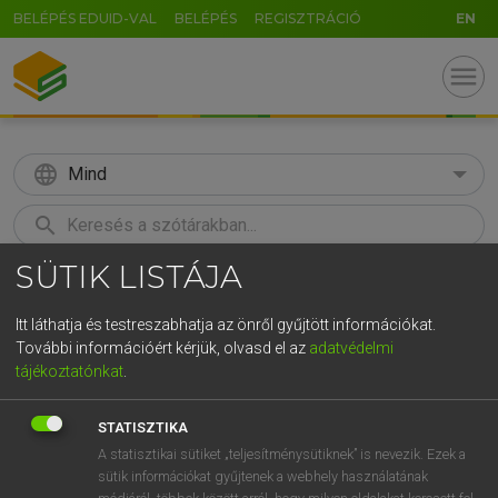
BELÉPÉS EDUID-VAL
BELÉPÉS
REGISZTRÁCIÓ
EN
menu
language
Mind
search
SÜTIK LISTÁJA
GR
KERESÉS
5
6
7
8
9
ö
ü
ó
Itt láthatja és testreszabhatja az önről gyűjtött információkat.
További információért kérjük, olvasd el az
adatvédelmi
r
t
z
u
i
o
p
ő
ú
LÁZÁR A. PÉTER, VARGA GYÖRGY
tájékoztatónkat
.
Angol−magyar egyetemes nagyszótár
g
h
j
k
l
é
á
ű
Ω
STATISZTIKA
v
b
n
m
,
.
-
AltGr
A statisztikai sütiket „teljesítménysütiknek” is nevezik. Ezek a
sütik információkat gyűjtenek a webhely használatának