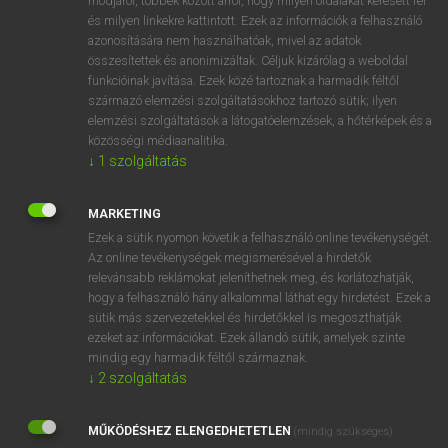
módjáról, többek között arról, hogy milyen oldalakat keresett fel
és milyen linkekre kattintott. Ezek az információk a felhasználó
VAN ELŐFIZETÉSED?
azonosítására nem használhatóak, mivel az adatok
összesítettek és anonimizáltak. Céljuk kizárólag a weboldal
Van előfizetésem a teljes szócikk megtekintéséhez.
funkcióinak javítása. Ezek közé tartoznak a harmadik féltől
származó elemzési szolgáltatásokhoz tartozó sütik; ilyen
BELÉPÉS
elemzési szolgáltatások a látogatóelemzések, a hőtérképek és a
közösségi médiaanalitika.
↓
1
szolgáltatás
MARKETING
Ezek a sütik nyomon követik a felhasználó online tevékenységét.
Az online tevékenységek megismerésével a hirdetők
NINCS ELŐFIZETÉSED?
relevánsabb reklámokat jeleníthetnek meg, és korlátozhatják,
Nincs regisztrációm és előfizetésem. A szótár 2 órás,
hogy a felhasználó hány alkalommal láthat egy hirdetést. Ezek a
díjmentes próbaverziójának elindításához regisztrálok és
sütik más szervezetekkel és hirdetőkkel is megoszthatják
belépek
.
ezeket az információkat. Ezek állandó sütik, amelyek szinte
mindig egy harmadik féltől származnak.
↓
2
szolgáltatás
REGISZTRÁCIÓ
MŰKÖDÉSHEZ ELENGEDHETETLEN
(mindig szükséges)