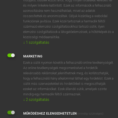
módjáról, többek között arról, hogy milyen oldalakat keresett fel
és milyen linkekre kattintott. Ezek az információk a felhasználó
VAN ELŐFIZETÉSED?
azonosítására nem használhatóak, mivel az adatok
összesítettek és anonimizáltak. Céljuk kizárólag a weboldal
Van előfizetésem a teljes szócikk megtekintéséhez.
funkcióinak javítása. Ezek közé tartoznak a harmadik féltől
származó elemzési szolgáltatásokhoz tartozó sütik; ilyen
BELÉPÉS
elemzési szolgáltatások a látogatóelemzések, a hőtérképek és a
közösségi médiaanalitika.
↓
1
szolgáltatás
MARKETING
Ezek a sütik nyomon követik a felhasználó online tevékenységét.
Az online tevékenységek megismerésével a hirdetők
NINCS ELŐFIZETÉSED?
relevánsabb reklámokat jeleníthetnek meg, és korlátozhatják,
Nincs regisztrációm és előfizetésem. A szótár 2 órás,
hogy a felhasználó hány alkalommal láthat egy hirdetést. Ezek a
díjmentes próbaverziójának elindításához regisztrálok és
sütik más szervezetekkel és hirdetőkkel is megoszthatják
belépek
.
ezeket az információkat. Ezek állandó sütik, amelyek szinte
mindig egy harmadik féltől származnak.
↓
2
szolgáltatás
REGISZTRÁCIÓ
MŰKÖDÉSHEZ ELENGEDHETETLEN
(mindig szükséges)