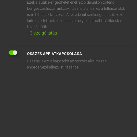
Ezek a sütik elengedhetetlenek az oldalunkon történő
böngészéshez,a funkciók használatához, és a felhasználók
nem tilthatják le azokat. A feltétlenül szükséges sütik közé
Lázár A. Péter, Varga György
tartoznak többek között a személyre szabott beállításokat
MAGYAR−ANGOL EGYETEMES NAGYSZÓTÁR
kezelő sütik.
↓
3
szolgáltatás
Kapcsolódó anyagok
szembekerül
ÖSSZES APP ÁTKAPCSOLÁSA
szembekötősdi
Használja ezt a kapcsolót az összes alkalmazás
szemben
engedélyezéséhez/letiltásához.
szembenállás
szembenéz
szembenézés
szembeni
szembeötlik
szembeötlő