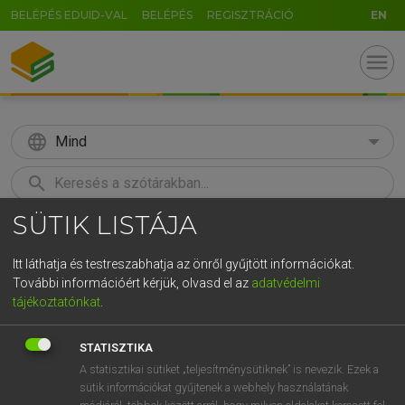
BELÉPÉS EDUID-VAL
BELÉPÉS
REGISZTRÁCIÓ
EN
menu
language
Mind
search
SÜTIK LISTÁJA
GR
KERESÉS
5
6
7
8
9
ö
ü
ó
Itt láthatja és testreszabhatja az önről gyűjtött információkat.
További információért kérjük, olvasd el az
adatvédelmi
r
t
z
u
i
o
p
ő
ú
LÁZÁR A. PÉTER, VARGA GYÖRGY
tájékoztatónkat
.
Magyar−angol egyetemes nagyszótár
g
h
j
k
l
é
á
ű
Ω
STATISZTIKA
v
b
n
m
,
.
-
AltGr
A statisztikai sütiket „teljesítménysütiknek” is nevezik. Ezek a
sütik információkat gyűjtenek a webhely használatának