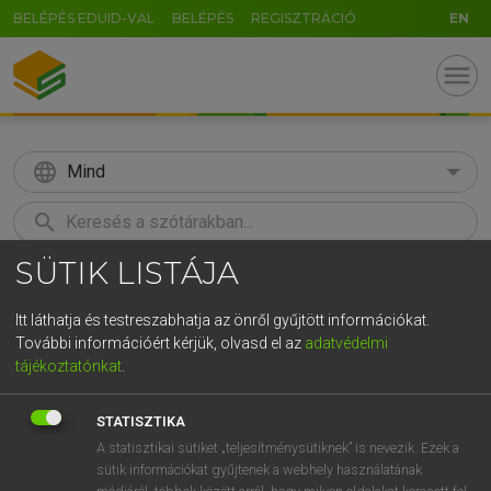
BELÉPÉS EDUID-VAL
BELÉPÉS
REGISZTRÁCIÓ
EN
menu
language
Mind
search
SÜTIK LISTÁJA
GR
KERESÉS
5
6
7
8
9
ö
ü
ó
Itt láthatja és testreszabhatja az önről gyűjtött információkat.
További információért kérjük, olvasd el az
adatvédelmi
r
t
z
u
i
o
p
ő
ú
LÁZÁR A. PÉTER, VARGA GYÖRGY
tájékoztatónkat
.
Magyar−angol egyetemes nagyszótár
g
h
j
k
l
é
á
ű
Ω
STATISZTIKA
v
b
n
m
,
.
-
AltGr
A statisztikai sütiket „teljesítménysütiknek” is nevezik. Ezek a
sütik információkat gyűjtenek a webhely használatának