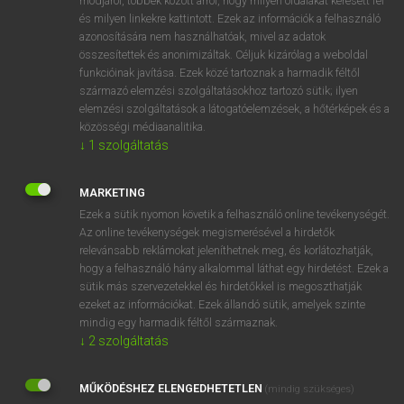
módjáról, többek között arról, hogy milyen oldalakat keresett fel
és milyen linkekre kattintott. Ezek az információk a felhasználó
VAN ELŐFIZETÉSED?
azonosítására nem használhatóak, mivel az adatok
összesítettek és anonimizáltak. Céljuk kizárólag a weboldal
Van előfizetésem a teljes szócikk megtekintéséhez.
funkcióinak javítása. Ezek közé tartoznak a harmadik féltől
származó elemzési szolgáltatásokhoz tartozó sütik; ilyen
BELÉPÉS
elemzési szolgáltatások a látogatóelemzések, a hőtérképek és a
közösségi médiaanalitika.
↓
1
szolgáltatás
MARKETING
Ezek a sütik nyomon követik a felhasználó online tevékenységét.
Az online tevékenységek megismerésével a hirdetők
NINCS ELŐFIZETÉSED?
relevánsabb reklámokat jeleníthetnek meg, és korlátozhatják,
Nincs regisztrációm és előfizetésem. A szótár 2 órás,
hogy a felhasználó hány alkalommal láthat egy hirdetést. Ezek a
díjmentes próbaverziójának elindításához regisztrálok és
sütik más szervezetekkel és hirdetőkkel is megoszthatják
belépek
.
ezeket az információkat. Ezek állandó sütik, amelyek szinte
mindig egy harmadik féltől származnak.
↓
2
szolgáltatás
REGISZTRÁCIÓ
MŰKÖDÉSHEZ ELENGEDHETETLEN
(mindig szükséges)