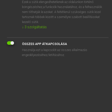
Ezek a sütik elengedhetetlenek az oldalunkon történő
böngészéshez,a funkciók használatához, és a felhasználók
nem tilthatják le azokat. A feltétlenül szükséges sütik közé
Lázár A. Péter, Varga György
tartoznak többek között a személyre szabott beállításokat
MAGYAR−ANGOL EGYETEMES NAGYSZÓTÁR
kezelő sütik.
↓
3
szolgáltatás
Kapcsolódó anyagok
bizonyítványosztás
ÖSSZES APP ÁTKAPCSOLÁSA
bizonylat
Használja ezt a kapcsolót az összes alkalmazás
bizonylati fegyelem
engedélyezéséhez/letiltásához.
bizonyos
bizonyosan
bizonyosság
bizonyság
bizonyságtétel
bizonytalan