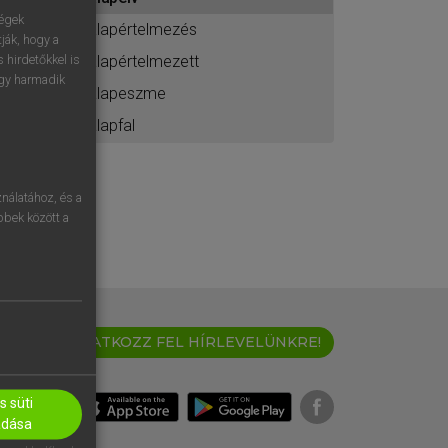
ához
ségek
alapértelmezés
ják, hogy a
alapértelmezett
 hirdetőkkel is
egy harmadik
alapeszme
alapfal
nálatához, és a
öbbek között a
IRATKOZZ FEL HÍRLEVELÜNKRE!
 süti
adása