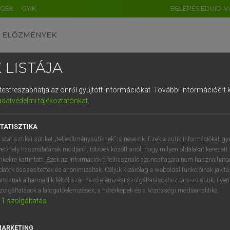
ÉGEK
GYIK
BELÉPÉS EDUID-V
ELŐZMÉNYEK
 LISTÁJA
és testreszabhatja az önről gyűjtött információkat.
További információért k
HU
DE
CN
FR
ES
IT
NL
RU
GR
adatvédelmi tájékoztatónkat
.
Y TAMÁS
1
2
3
4
5
6
7
8
9
ar−angol szótár
TATISZTIKA
q
w
e
r
t
z
u
i
 statisztikai sütiket „teljesítménysütiknek” is nevezik. Ezek a sütik információkat gy
ebhely használatának módjáról, többek között arról, hogy milyen oldalakat keresett 
a
s
d
f
g
h
j
k
l
é
inkekre kattintott. Ezek az információk a felhasználó azonosítására nem használható
datok összesítettek és anonimizáltak. Céljuk kizárólag a weboldal funkcióinak javít
í
y
x
c
v
b
n
m
,
.
artoznak a harmadik féltől származó elemzési szolgáltatásokhoz tartozó sütik; ilye
zolgáltatások a látogatóelemzések, a hőtérképek és a közösségi médiaanalitika.
VAN ELŐFIZETÉSED?
NINCS ELŐFIZETÉSED
1
szolgáltatás
előfizetésem a teljes szócikk
Nincs regisztrációm és előfiz
megtekintéséhez.
A szótár 2 órás, díjmente
MARKETING