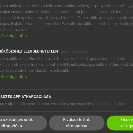
próbaverziójának elindítás
zek a sütik nyomon követik a felhasználó online tevékenységét. Az online tevékeny
BELÉPÉS
regisztrálok és
belépek
.
egismerésével a hirdetők relevánsabb reklámokat jeleníthetnek meg, és korlátozhat
elhasználó hány alkalommal láthat egy hirdetést. Ezek a sütik más szervezetekkel és
egoszthatják ezeket az információkat. Ezek állandó sütik, amelyek szinte mindig 
REGISZTRÁCIÓ
éltől származnak.
2
szolgáltatás
ŰKÖDÉSHEZ ELENGEDHETETLEN
(mindig szükséges)
zek a sütik elengedhetetlenek az oldalunkon történő böngészéshez,a funkciók hasz
elhasználók nem tilthatják le azokat. A feltétlenül szükséges sütik közé tartoznak t
zemélyre szabott beállításokat kezelő sütik.
3
szolgáltatás
SSZES APP ÁTKAPCSOLÁSA
HASZNÁLÓKNAK
SÚGÓ
asználja ezt a kapcsolót az összes alkalmazás engedélyezéséhez/letiltásához.
K
RÓLUNK
NTÉZMÉNYEKNEK
ELÉRHETŐSÉG
a szükséges sütik
Kiválasztottak
Összes
MEGOLDÁSOK
SÜTI BEÁLLÍTÁSOK
elfogadása
elfogadása
elfog