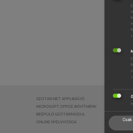
E
m
f
m
f
↓
M
E
f
s
↓
Ö
SZOTAR.NET APPLIKÁCIÓ
EGYÉNI FEL
H
MICROSOFT OFFICE BŐVÍTMÉNY
TANULÓKNA
BEÉPÜLŐ SZÓTÁRMODUL
OKTATÁSI I
Csak 
ONLINE NYELVVIZSGA
VÁLLALATI 