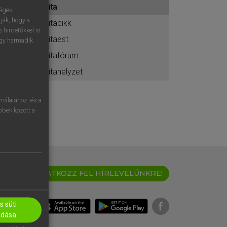
vita
ához
ségek
ják, hogy a
vitacikk
 hirdetőkkel is
vitaest
egy harmadik
vitafórum
vitahelyzet
nálatához, és a
öbbek között a
IRATKOZZ FEL HÍRLEVELÜNKRE!
 süti
adása