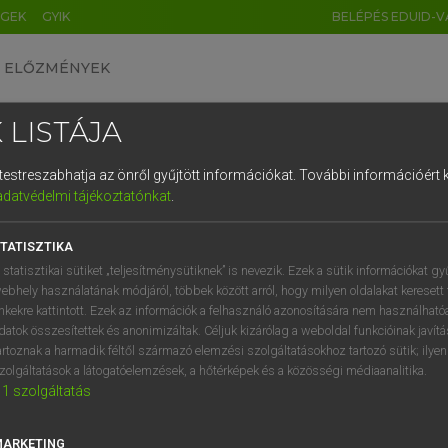
ÉGEK
GYIK
BELÉPÉS EDUID-V
ELŐZMÉNYEK
 LISTÁJA
és testreszabhatja az önről gyűjtött információkat.
További információért k
HU
DE
CN
FR
ES
IT
NL
RU
GR
adatvédelmi tájékoztatónkat
.
 A. PÉTER, VARGA GYÖRGY
1
2
3
4
5
6
7
8
9
yar−angol egyetemes nagyszótár
TATISZTIKA
q
w
e
r
t
z
u
i
 statisztikai sütiket „teljesítménysütiknek” is nevezik. Ezek a sütik információkat gy
ebhely használatának módjáról, többek között arról, hogy milyen oldalakat keresett 
a
s
d
f
g
h
j
k
l
é
inkekre kattintott. Ezek az információk a felhasználó azonosítására nem használható
datok összesítettek és anonimizáltak. Céljuk kizárólag a weboldal funkcióinak javít
í
y
x
c
v
b
n
m
,
.
artoznak a harmadik féltől származó elemzési szolgáltatásokhoz tartozó sütik; ilye
zolgáltatások a látogatóelemzések, a hőtérképek és a közösségi médiaanalitika.
VAN ELŐFIZETÉSED?
NINCS ELŐFIZETÉSED
1
szolgáltatás
előfizetésem a teljes szócikk
Nincs regisztrációm és előfiz
megtekintéséhez.
A szótár 2 órás, díjmente
MARKETING