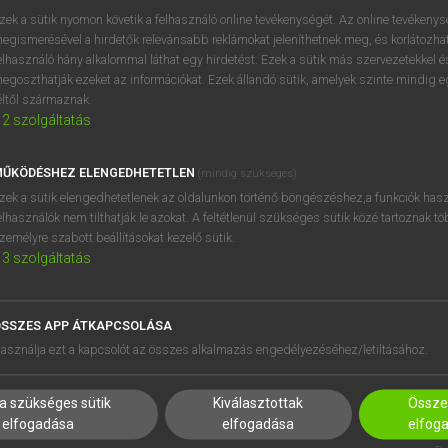
próbaverziójának elindítás
zek a sütik nyomon követik a felhasználó online tevékenységét. Az online tevékeny
BELÉPÉS
regisztrálok és
belépek
.
egismerésével a hirdetők relevánsabb reklámokat jeleníthetnek meg, és korlátozhat
elhasználó hány alkalommal láthat egy hirdetést. Ezek a sütik más szervezetekkel és
egoszthatják ezeket az információkat. Ezek állandó sütik, amelyek szinte mindig 
REGISZTRÁCIÓ
éltől származnak.
2
szolgáltatás
ŰKÖDÉSHEZ ELENGEDHETETLEN
(mindig szükséges)
zek a sütik elengedhetetlenek az oldalunkon történő böngészéshez,a funkciók hasz
elhasználók nem tilthatják le azokat. A feltétlenül szükséges sütik közé tartoznak t
zemélyre szabott beállításokat kezelő sütik.
3
szolgáltatás
SSZES APP ÁTKAPCSOLÁSA
HASZNÁLÓKNAK
SÚGÓ
asználja ezt a kapcsolót az összes alkalmazás engedélyezéséhez/letiltásához.
K
RÓLUNK
NTÉZMÉNYEKNEK
ELÉRHETŐSÉG
a szükséges sütik
Kiválasztottak
Összes
MEGOLDÁSOK
SÜTI BEÁLLÍTÁSOK
elfogadása
elfogadása
elfog