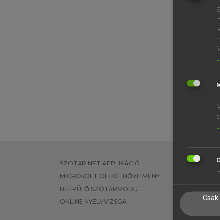
E
m
f
m
f
↓
M
E
f
s
↓
Ö
SZOTAR.NET APPLIKÁCIÓ
EGYÉNI FEL
H
MICROSOFT OFFICE BŐVÍTMÉNY
TANULÓKNA
BEÉPÜLŐ SZÓTÁRMODUL
OKTATÁSI I
Csak 
ONLINE NYELVVIZSGA
VÁLLALATI 